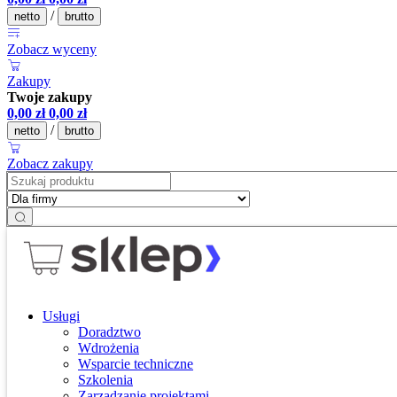
/
netto
brutto
Zobacz wyceny
Zakupy
Twoje zakupy
0,00
zł
0,00
zł
/
netto
brutto
Zobacz zakupy
Usługi
Doradztwo
Wdrożenia
Wsparcie techniczne
Szkolenia
Zarządzanie projektami