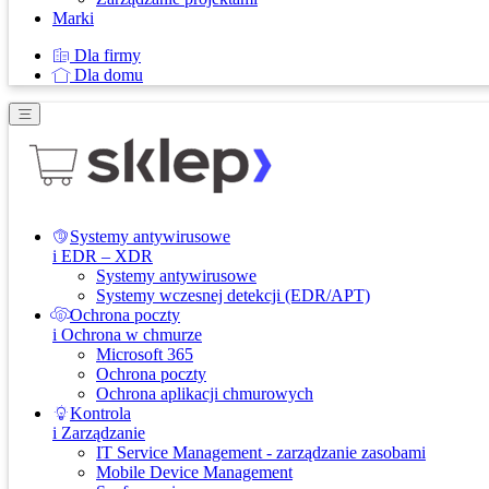
Marki
Dla firmy
Dla domu
Systemy antywirusowe
i EDR – XDR
Systemy antywirusowe
Systemy wczesnej detekcji (EDR/APT)
Ochrona poczty
i Ochrona w chmurze
Microsoft 365
Ochrona poczty
Ochrona aplikacji chmurowych
Kontrola
i Zarządzanie
IT Service Management - zarządzanie zasobami
Mobile Device Management