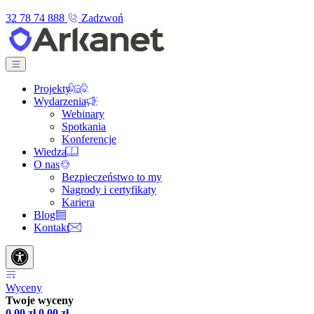
32 78 74 888
Zadzwoń
Projekty
Wydarzenia
Webinary
Spotkania
Konferencje
Wiedza
O nas
Bezpieczeństwo to my
Nagrody i certyfikaty
Kariera
Blog
Kontakt
Wyceny
Twoje wyceny
0,00
zł
0,00
zł