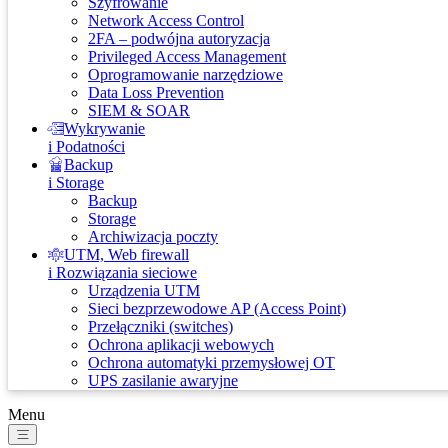
Szyfrowanie
Network Access Control
2FA – podwójna autoryzacja
Privileged Access Management
Oprogramowanie narzędziowe
Data Loss Prevention
SIEM & SOAR
Wykrywanie
i Podatności
Backup
i Storage
Backup
Storage
Archiwizacja poczty
UTM, Web firewall
i Rozwiązania sieciowe
Urządzenia UTM
Sieci bezprzewodowe AP (Access Point)
Przełączniki (switches)
Ochrona aplikacji webowych
Ochrona automatyki przemysłowej OT
UPS zasilanie awaryjne
Menu