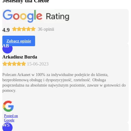
Jesteśmy dla Ciebie
4.9
36 opinii
Zobacz opinie
AB
Arkadiusz Burda
15-06-2023
Polecam Arkanet w 100% za indywidualne podejście do klienta,
bezproblemową obsługę i dyspozycyjność, rzetelność. Obsługa
posprzedażna na absolutnie najwyższym poziomie, zawsze w gotowości do
pomocy.
Posted on
Google
WS