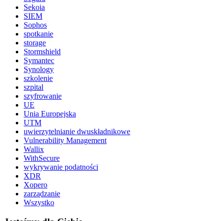
Sekoia
SIEM
Sophos
spotkanie
storage
Stormshield
Symantec
Synology
szkolenie
szpital
szyfrowanie
UE
Unia Europejska
UTM
uwierzytelnianie dwuskładnikowe
Vulnerability Management
Wallix
WithSecure
wykrywanie podatności
XDR
Xopero
zarządzanie
Wszystko