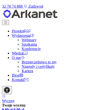
32 78 74 888
Zadzwoń
Projekty
Wydarzenia
Webinary
Spotkania
Konferencje
Wiedza
O nas
Bezpieczeństwo to my
Nagrody i certyfikaty
Kariera
Blog
Kontakt
Wyceny
Twoje wyceny
0,00
zł
0,00
zł