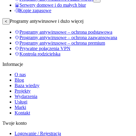
Serwery domowe i do małych biur
Kopie zapasowe
Programy antywirusowe i dużo więcej
<
Programy antywirusowe – ochrona podstawowa
Programy antywirusowe – ochrona zaawansowana
Programy antywirusowe – ochrona premium
Prywatne połączenia VPN
Kontrola rodzicielska
Informacje
O nas
Blog
Baza wiedzy
Projekty
Wydarzenia
Usługi
Marki
Kontakt
Twoje konto
Logowanie / Rejestracja