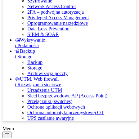
Szyfrowanie
Network Access Control
2FA – podwójna autoryzacja
Privileged Access Management
Oprogramowanie narzędziowe
Data Loss Prevention
SIEM & SOAR
Wykrywanie
i Podatności
Backup
i Storage
Backup
Storage
Archiwizacja poczty
UTM, Web firewall
i Rozwiązania sieciowe
Urządzenia UTM
Sieci bezprzewodowe AP (Access Point)
Przełączniki (switches)
Ochrona aplikacji webowych
Ochrona automatyki przemysłowej OT
UPS zasilanie awaryjne
Menu