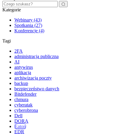
Kategorie
Webinary (43)
Spotkania (27)
Konferencje (4)
Tagi
2FA
administracja publiczna
AI
antywirus
aplikacja
archiwizacja poczty
backup
bezpieczeństwo danych
Bitdefender
chmura
cyberatak
cyberobrona
Dell
DORA
Eaton
EDR