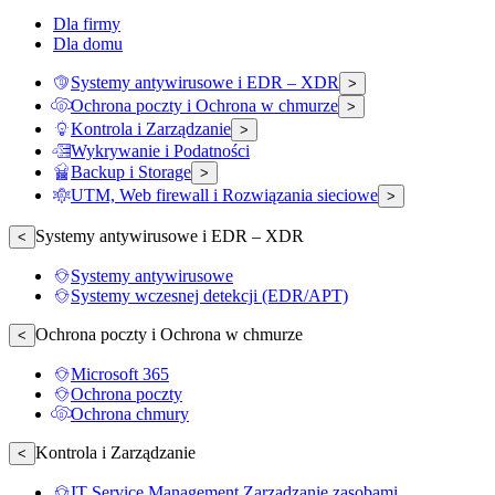
Dla firmy
Dla domu
Systemy antywirusowe i EDR – XDR
>
Ochrona poczty i Ochrona w chmurze
>
Kontrola i Zarządzanie
>
Wykrywanie i Podatności
Backup i Storage
>
UTM, Web firewall i Rozwiązania sieciowe
>
Systemy antywirusowe i EDR – XDR
<
Systemy antywirusowe
Systemy wczesnej detekcji (EDR/APT)
Ochrona poczty i Ochrona w chmurze
<
Microsoft 365
Ochrona poczty
Ochrona chmury
Kontrola i Zarządzanie
<
IT Service Management Zarządzanie zasobami