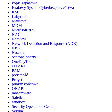
kopie zapasowe
Krajowy System Cyberbezpieczeństwa
KSC
Labyrinth
Mailstore
MDM
Microsoft 365
NAC
Nacview
Network Detection and Response (NDR)
NIS2
Nozomi
ochrona poczty
OneDayTour
OXARI
PAM
podatność
Proget
punkty końcowe
QNAP
ransomware
Safetica
sandbox
Security Operations Center
Segura