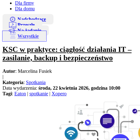
Dla firmy
Dla domu
Nadchodzące
Przeszłe
Na żądanie
Wszystkie
KSC w praktyce: ciągłość działania IT –
zasilanie, backup i bezpieczeństwo
Autor
: Marcelina Fusiek
|
Kategoria
:
Spotkania
Data wydarzenia:
środa, 22 kwietnia 2026, godzina 10:00
Tagi
:
Eaton
|
spotkanie
|
Xopero