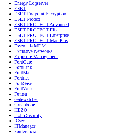
Energy Logserver
ESET
ESET Endpoint Encryption
ESET Protect
ESET PROTECT Advanced
ESET PROTECT Elite
ESET PROTECT Enterprise
ESET PROTECT Mail Plus
Essentials MDM
Exclusive Networks
Exposure Management
FortiGate
FortiLink
FortiMail
Fortinet
FortiSase
FortiWeb
Fujitsu
Gatewatcher
Greenbone
HEZO
Holm Security
ICsec
ITManager
konferencja