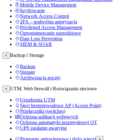
Mobile Device Management
Szyfrowanie
Network Access Control
2FA – podwójna autoryzacja
Privileged Access Management
Oprogramowanie narzędziowe
Data Loss Prevention
SIEM & SOAR
Backup i Storage
<
Backup
Storage
Archiwizacja poczty
UTM, Web firewall i Rozwiązania sieciowe
<
Urządzenia UTM
Sieci bezprzewodowe AP (Access Point)
Przełączniki (switches)
Ochrona aplikacji webowych
Ochrona automatyki przemysłowej OT
UPS zasilanie awaryjne
Programy antywirusowe i dużo więcej
>