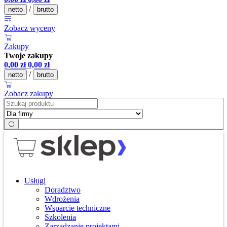
/
netto
brutto
Zobacz wyceny
Zakupy
Twoje zakupy
0,00
zł
0,00
zł
/
netto
brutto
Zobacz zakupy
Usługi
Doradztwo
Wdrożenia
Wsparcie techniczne
Szkolenia
Zarządzanie projektami