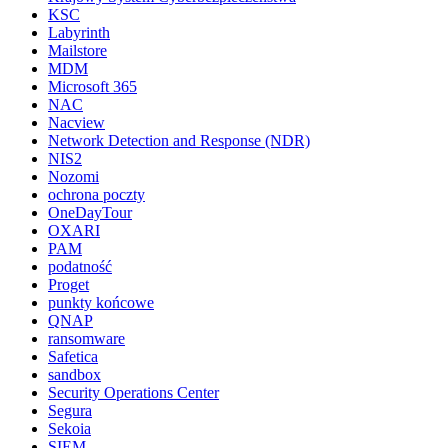
KSC
Labyrinth
Mailstore
MDM
Microsoft 365
NAC
Nacview
Network Detection and Response (NDR)
NIS2
Nozomi
ochrona poczty
OneDayTour
OXARI
PAM
podatność
Proget
punkty końcowe
QNAP
ransomware
Safetica
sandbox
Security Operations Center
Segura
Sekoia
SIEM