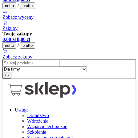
/
netto
brutto
Zobacz wyceny
Zakupy
Twoje zakupy
0,00
zł
0,00
zł
/
netto
brutto
Zobacz zakupy
Usługi
Doradztwo
Wdrożenia
Wsparcie techniczne
Szkolenia
Zarządzanie projektami