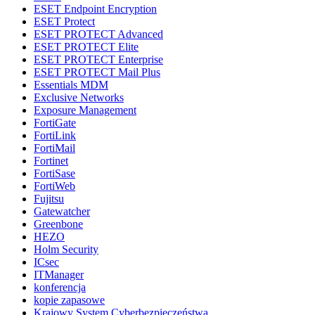
ESET Endpoint Encryption
ESET Protect
ESET PROTECT Advanced
ESET PROTECT Elite
ESET PROTECT Enterprise
ESET PROTECT Mail Plus
Essentials MDM
Exclusive Networks
Exposure Management
FortiGate
FortiLink
FortiMail
Fortinet
FortiSase
FortiWeb
Fujitsu
Gatewatcher
Greenbone
HEZO
Holm Security
ICsec
ITManager
konferencja
kopie zapasowe
Krajowy System Cyberbezpieczeństwa