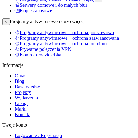
Serwery domowe i do małych biur
Kopie zapasowe
Programy antywirusowe i dużo więcej
<
Programy antywirusowe – ochrona podstawowa
Programy antywirusowe – ochrona zaawansowana
Programy antywirusowe – ochrona premium
Prywatne połączenia VPN
Kontrola rodzicielska
Informacje
O nas
Blog
Baza wiedzy
Projekty
Wydarzenia
Usługi
Marki
Kontakt
Twoje konto
Logowanie / Rejestracja