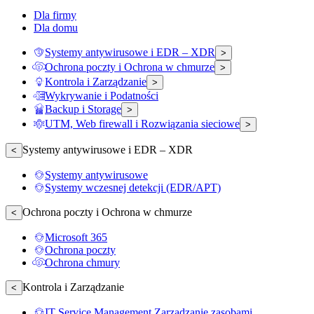
Dla firmy
Dla domu
Systemy antywirusowe i EDR – XDR
>
Ochrona poczty i Ochrona w chmurze
>
Kontrola i Zarządzanie
>
Wykrywanie i Podatności
Backup i Storage
>
UTM, Web firewall i Rozwiązania sieciowe
>
Systemy antywirusowe i EDR – XDR
<
Systemy antywirusowe
Systemy wczesnej detekcji (EDR/APT)
Ochrona poczty i Ochrona w chmurze
<
Microsoft 365
Ochrona poczty
Ochrona chmury
Kontrola i Zarządzanie
<
IT Service Management Zarządzanie zasobami