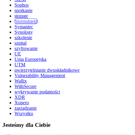
Sophos
spotkanie
storage
Stormshield
Symantec
Synology
szkolenie
szpital
szyfrowanie
UE
Unia Europejska
UTM
uwierzytelnianie dwuskładnikowe
Vulnerability Management
Wallix
WithSecure
wykrywanie podatności
XDR
Xopero
zarządzanie
Wszystko
Jesteśmy dla Ciebie