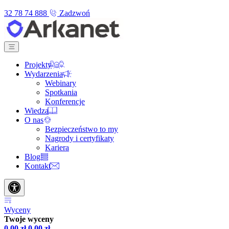
32 78 74 888
Zadzwoń
Projekty
Wydarzenia
Webinary
Spotkania
Konferencje
Wiedza
O nas
Bezpieczeństwo to my
Nagrody i certyfikaty
Kariera
Blog
Kontakt
Wyceny
Twoje wyceny
0,00
zł
0,00
zł