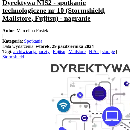
Dyrektywa NIS2 - spotkanie
technologiczne nr 10 (Stormshield,
Mailstore, Fujitsu) - nagranie
Autor
: Marcelina Fusiek
|
Kategoria
:
Spotkania
Data wydarzenia:
wtorek, 29 października 2024
Tagi
:
archiwizacja poczty
|
Fujitsu
|
Mailstore
|
NIS2
|
storage
|
Stormshield