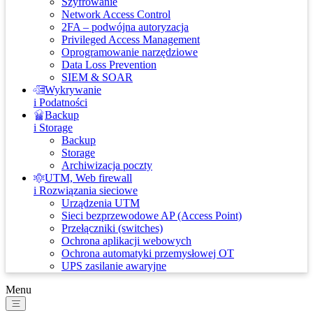
Szyfrowanie
Network Access Control
2FA – podwójna autoryzacja
Privileged Access Management
Oprogramowanie narzędziowe
Data Loss Prevention
SIEM & SOAR
Wykrywanie
i Podatności
Backup
i Storage
Backup
Storage
Archiwizacja poczty
UTM, Web firewall
i Rozwiązania sieciowe
Urządzenia UTM
Sieci bezprzewodowe AP (Access Point)
Przełączniki (switches)
Ochrona aplikacji webowych
Ochrona automatyki przemysłowej OT
UPS zasilanie awaryjne
Menu