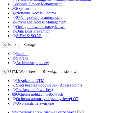
Mobile Device Management
Szyfrowanie
Network Access Control
2FA – podwójna autoryzacja
Privileged Access Management
Oprogramowanie narzędziowe
Data Loss Prevention
SIEM & SOAR
Backup i Storage
<
Backup
Storage
Archiwizacja poczty
UTM, Web firewall i Rozwiązania sieciowe
<
Urządzenia UTM
Sieci bezprzewodowe AP (Access Point)
Przełączniki (switches)
Ochrona aplikacji webowych
Ochrona automatyki przemysłowej OT
UPS zasilanie awaryjne
Programy antywirusowe i dużo więcej
>