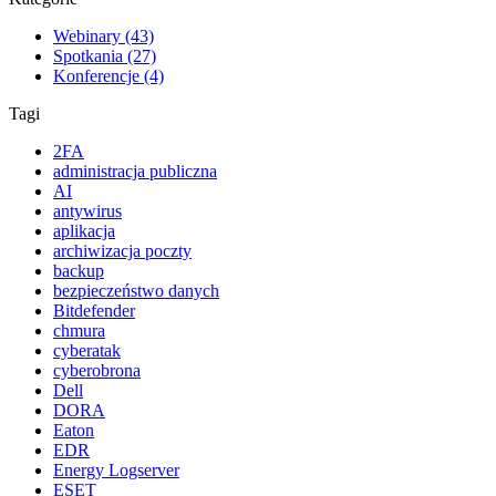
Webinary (43)
Spotkania (27)
Konferencje (4)
Tagi
2FA
administracja publiczna
AI
antywirus
aplikacja
archiwizacja poczty
backup
bezpieczeństwo danych
Bitdefender
chmura
cyberatak
cyberobrona
Dell
DORA
Eaton
EDR
Energy Logserver
ESET