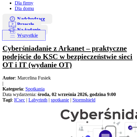
Dla firmy
Dla domu
Nadchodzące
Przeszłe
Na żądanie
Wszystkie
Cyberśniadanie z Arkanet – praktyczne
podejście do KSC w bezpieczeństwie sieci
OT i IT (wydanie OT)
Autor
: Marcelina Fusiek
|
Kategoria
:
Spotkania
Data wydarzenia:
środa, 02 września 2026, godzina 9:00
Tagi
:
ICsec
|
Labyrinth
|
spotkanie
|
Stormshield