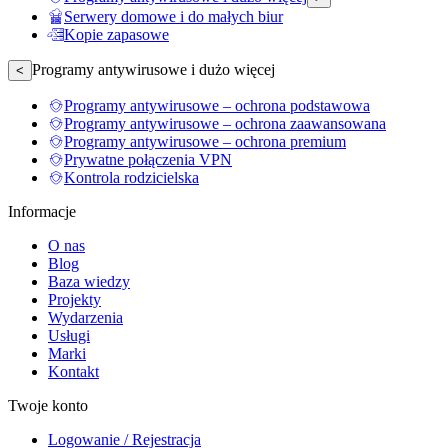
Serwery domowe i do małych biur
Kopie zapasowe
Programy antywirusowe i dużo więcej
<
Programy antywirusowe – ochrona podstawowa
Programy antywirusowe – ochrona zaawansowana
Programy antywirusowe – ochrona premium
Prywatne połączenia VPN
Kontrola rodzicielska
Informacje
O nas
Blog
Baza wiedzy
Projekty
Wydarzenia
Usługi
Marki
Kontakt
Twoje konto
Logowanie / Rejestracja