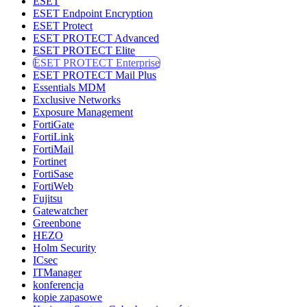
ESET
ESET Endpoint Encryption
ESET Protect
ESET PROTECT Advanced
ESET PROTECT Elite
ESET PROTECT Enterprise
ESET PROTECT Mail Plus
Essentials MDM
Exclusive Networks
Exposure Management
FortiGate
FortiLink
FortiMail
Fortinet
FortiSase
FortiWeb
Fujitsu
Gatewatcher
Greenbone
HEZO
Holm Security
ICsec
ITManager
konferencja
kopie zapasowe