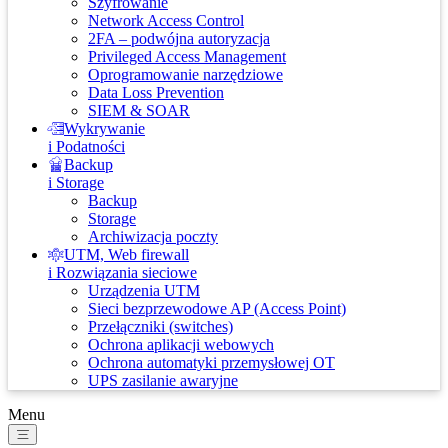
Szyfrowanie
Network Access Control
2FA – podwójna autoryzacja
Privileged Access Management
Oprogramowanie narzędziowe
Data Loss Prevention
SIEM & SOAR
Wykrywanie
i Podatności
Backup
i Storage
Backup
Storage
Archiwizacja poczty
UTM, Web firewall
i Rozwiązania sieciowe
Urządzenia UTM
Sieci bezprzewodowe AP (Access Point)
Przełączniki (switches)
Ochrona aplikacji webowych
Ochrona automatyki przemysłowej OT
UPS zasilanie awaryjne
Menu