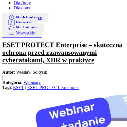
Dla firmy
Dla domu
Nadchodzące
Przeszłe
Na żądanie
Wszystkie
ESET PROTECT Enterprise – skuteczna
ochrona przed zaawansowanymi
cyberatakami, XDR w praktyce
Autor
: Wiesław Sołtysik
|
Kategoria
:
Webinary
Tagi
:
ESET
|
ESET PROTECT Enterprise