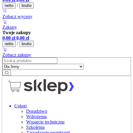
/
netto
brutto
Zobacz wyceny
Zakupy
Twoje zakupy
0,00
zł
0,00
zł
/
netto
brutto
Zobacz zakupy
Usługi
Doradztwo
Wdrożenia
Wsparcie techniczne
Szkolenia
Zarządzanie projektami