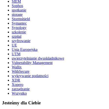
SIEM
Sophos
spotkanie
storage
Stormshield
Symantec
Synology
szkolenie
szpital
szyfrowanie
UE
Unia Europejska
UTM
uwierzytelnianie dwuskładnikowe
Vulnerability Management
Wallix
WithSecure
wykrywanie podatności
XDR
Xopero
zarządzanie
Wszystko
Jesteśmy dla Ciebie