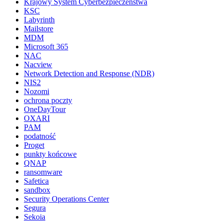
Krajowy System Cyberbezpieczeństwa
KSC
Labyrinth
Mailstore
MDM
Microsoft 365
NAC
Nacview
Network Detection and Response (NDR)
NIS2
Nozomi
ochrona poczty
OneDayTour
OXARI
PAM
podatność
Proget
punkty końcowe
QNAP
ransomware
Safetica
sandbox
Security Operations Center
Segura
Sekoia