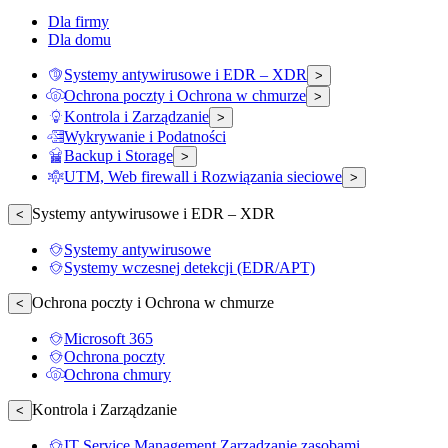
Dla firmy
Dla domu
Systemy antywirusowe i EDR – XDR
>
Ochrona poczty i Ochrona w chmurze
>
Kontrola i Zarządzanie
>
Wykrywanie i Podatności
Backup i Storage
>
UTM, Web firewall i Rozwiązania sieciowe
>
Systemy antywirusowe i EDR – XDR
<
Systemy antywirusowe
Systemy wczesnej detekcji (EDR/APT)
Ochrona poczty i Ochrona w chmurze
<
Microsoft 365
Ochrona poczty
Ochrona chmury
Kontrola i Zarządzanie
<
IT Service Management Zarządzanie zasobami