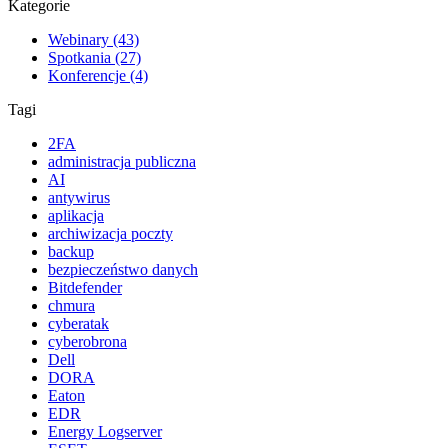
Kategorie
Webinary (43)
Spotkania (27)
Konferencje (4)
Tagi
2FA
administracja publiczna
AI
antywirus
aplikacja
archiwizacja poczty
backup
bezpieczeństwo danych
Bitdefender
chmura
cyberatak
cyberobrona
Dell
DORA
Eaton
EDR
Energy Logserver