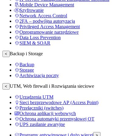
Mobile Device Management
Szyfrowanie
Network Access Control
2FA – podwójna autoryzacja
Privileged Access Management
Oprogramowanie narzędziowe
Data Loss Prevention
SIEM & SOAR
Backup i Storage
<
Backup
Storage
Archiwizacja poczty
UTM, Web firewall i Rozwiązania sieciowe
<
Urządzenia UTM
Sieci bezprzewodowe AP (Access Point)
Przełączniki (switches)
Ochrona aplikacji webowych
Ochrona automatyki przemysłowej OT
UPS zasilanie awaryjne
Programy antywirusowe i dużo więcej
>