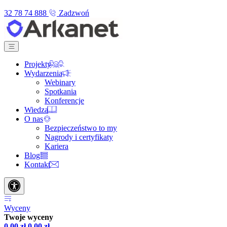
32 78 74 888
Zadzwoń
Projekty
Wydarzenia
Webinary
Spotkania
Konferencje
Wiedza
O nas
Bezpieczeństwo to my
Nagrody i certyfikaty
Kariera
Blog
Kontakt
Wyceny
Twoje wyceny
0,00
zł
0,00
zł