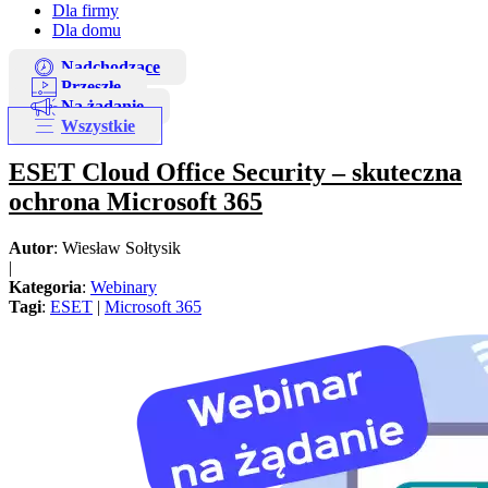
Dla firmy
Dla domu
Nadchodzące
Przeszłe
Na żądanie
Wszystkie
ESET Cloud Office Security – skuteczna
ochrona Microsoft 365
Autor
: Wiesław Sołtysik
|
Kategoria
:
Webinary
Tagi
:
ESET
|
Microsoft 365