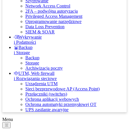
Szyfrowanie
Network Access Control
2FA – podwójna autoryzacja
Privileged Access Management
Oprogramowanie narzędziowe
Data Loss Prevention
SIEM & SOAR
Wykrywanie
i Podatności
Backup
i Storage
Backup
Storage
Archiwizacja poczty
UTM, Web firewall
i Rozwiązania sieciowe
Urządzenia UTM
Sieci bezprzewodowe AP (Access Point)
Przełączniki (switches)
Ochrona aplikacji webowych
Ochrona automatyki przemysłowej OT
UPS zasilanie awaryjne
Menu