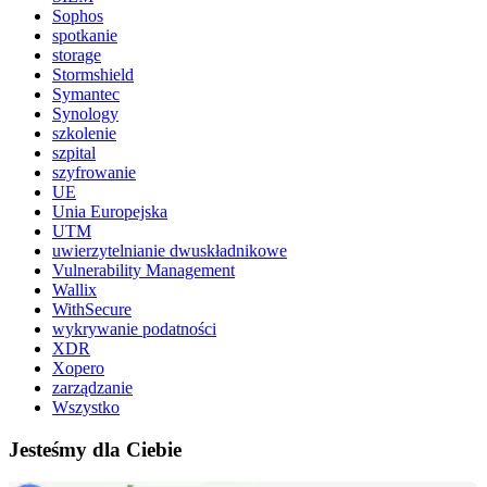
Sophos
spotkanie
storage
Stormshield
Symantec
Synology
szkolenie
szpital
szyfrowanie
UE
Unia Europejska
UTM
uwierzytelnianie dwuskładnikowe
Vulnerability Management
Wallix
WithSecure
wykrywanie podatności
XDR
Xopero
zarządzanie
Wszystko
Jesteśmy dla Ciebie