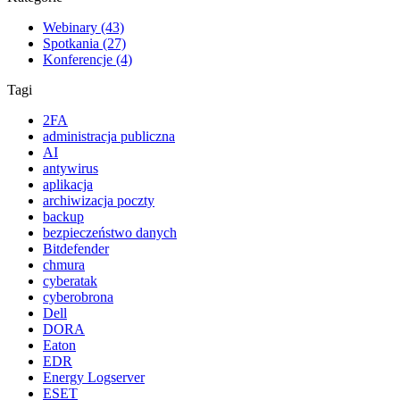
Webinary (43)
Spotkania (27)
Konferencje (4)
Tagi
2FA
administracja publiczna
AI
antywirus
aplikacja
archiwizacja poczty
backup
bezpieczeństwo danych
Bitdefender
chmura
cyberatak
cyberobrona
Dell
DORA
Eaton
EDR
Energy Logserver
ESET