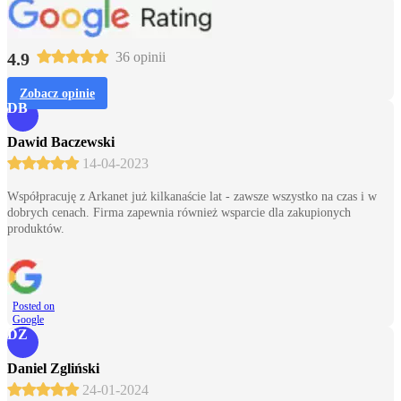
4.9
36 opinii
Zobacz opinie
DB
Dawid Baczewski
14-04-2023
Współpracuję z Arkanet już kilkanaście lat - zawsze wszystko na czas i w
dobrych cenach. Firma zapewnia również wsparcie dla zakupionych
produktów.
Posted on
Google
DZ
Daniel Zgliński
24-01-2024