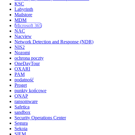
KSC
Labyrinth
Mailstore
MDM
Microsoft 365
NAC
Nacview
Network Detection and Response (NDR)
NIS2
Nozomi
ochrona poczty
OneDayTour
OXARI
PAM
podatność
Proget
punkty końcowe
QNAP
ransomware
Safetica
sandbox
Security Operations Center
Segura
Sekoia
SIEM