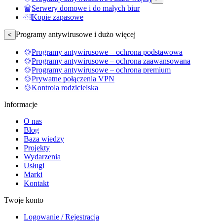
Serwery domowe i do małych biur
Kopie zapasowe
Programy antywirusowe i dużo więcej
<
Programy antywirusowe – ochrona podstawowa
Programy antywirusowe – ochrona zaawansowana
Programy antywirusowe – ochrona premium
Prywatne połączenia VPN
Kontrola rodzicielska
Informacje
O nas
Blog
Baza wiedzy
Projekty
Wydarzenia
Usługi
Marki
Kontakt
Twoje konto
Logowanie / Rejestracja