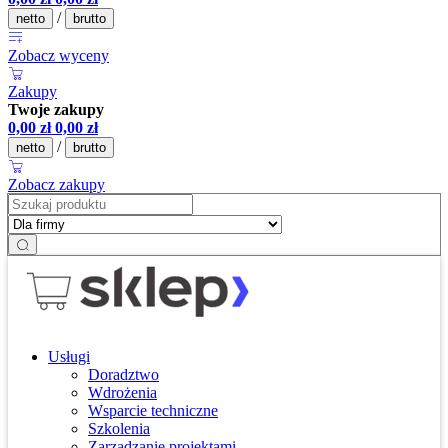
/
netto
brutto
Zobacz wyceny
Zakupy
Twoje zakupy
0,00
zł
0,00
zł
/
netto
brutto
Zobacz zakupy
Usługi
Doradztwo
Wdrożenia
Wsparcie techniczne
Szkolenia
Zarządzanie projektami