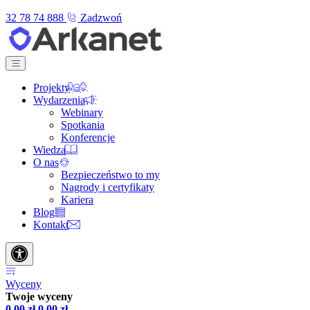
32 78 74 888
Zadzwoń
Projekty
Wydarzenia
Webinary
Spotkania
Konferencje
Wiedza
O nas
Bezpieczeństwo to my
Nagrody i certyfikaty
Kariera
Blog
Kontakt
Wyceny
Twoje wyceny
0,00
zł
0,00
zł