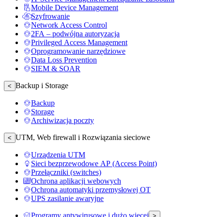
Mobile Device Management
Szyfrowanie
Network Access Control
2FA – podwójna autoryzacja
Privileged Access Management
Oprogramowanie narzędziowe
Data Loss Prevention
SIEM & SOAR
Backup i Storage
<
Backup
Storage
Archiwizacja poczty
UTM, Web firewall i Rozwiązania sieciowe
<
Urządzenia UTM
Sieci bezprzewodowe AP (Access Point)
Przełączniki (switches)
Ochrona aplikacji webowych
Ochrona automatyki przemysłowej OT
UPS zasilanie awaryjne
Programy antywirusowe i dużo więcej
>