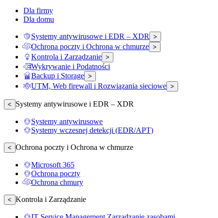
Dla firmy
Dla domu
Systemy antywirusowe i EDR – XDR
>
Ochrona poczty i Ochrona w chmurze
>
Kontrola i Zarządzanie
>
Wykrywanie i Podatności
Backup i Storage
>
UTM, Web firewall i Rozwiązania sieciowe
>
Systemy antywirusowe i EDR – XDR
<
Systemy antywirusowe
Systemy wczesnej detekcji (EDR/APT)
Ochrona poczty i Ochrona w chmurze
<
Microsoft 365
Ochrona poczty
Ochrona chmury
Kontrola i Zarządzanie
<
IT Service Management Zarządzanie zasobami