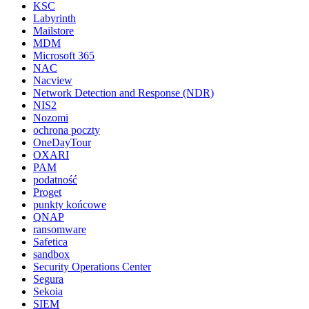
KSC
Labyrinth
Mailstore
MDM
Microsoft 365
NAC
Nacview
Network Detection and Response (NDR)
NIS2
Nozomi
ochrona poczty
OneDayTour
OXARI
PAM
podatność
Proget
punkty końcowe
QNAP
ransomware
Safetica
sandbox
Security Operations Center
Segura
Sekoia
SIEM