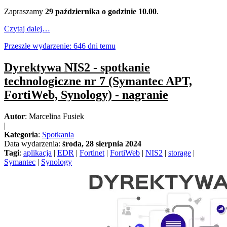
Zapraszamy
29 października o godzinie 10.00
.
Czytaj dalej…
Przeszłe wydarzenie: 646 dni temu
Dyrektywa NIS2 - spotkanie
technologiczne nr 7 (Symantec APT,
FortiWeb, Synology) - nagranie
Autor
: Marcelina Fusiek
|
Kategoria
:
Spotkania
Data wydarzenia:
środa, 28 sierpnia 2024
Tagi
:
aplikacja
|
EDR
|
Fortinet
|
FortiWeb
|
NIS2
|
storage
|
Symantec
|
Synology