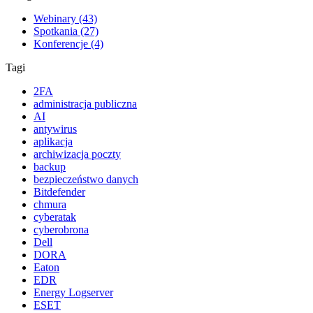
Webinary (43)
Spotkania (27)
Konferencje (4)
Tagi
2FA
administracja publiczna
AI
antywirus
aplikacja
archiwizacja poczty
backup
bezpieczeństwo danych
Bitdefender
chmura
cyberatak
cyberobrona
Dell
DORA
Eaton
EDR
Energy Logserver
ESET