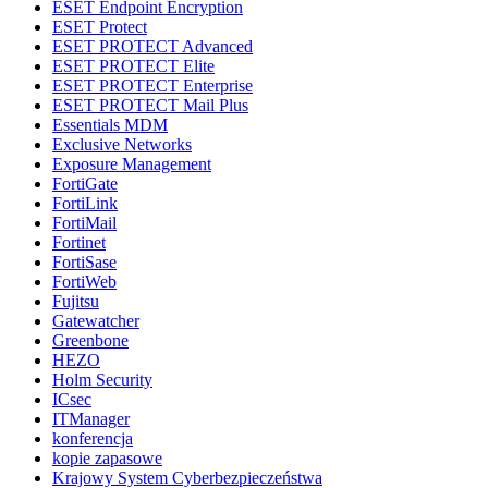
ESET Endpoint Encryption
ESET Protect
ESET PROTECT Advanced
ESET PROTECT Elite
ESET PROTECT Enterprise
ESET PROTECT Mail Plus
Essentials MDM
Exclusive Networks
Exposure Management
FortiGate
FortiLink
FortiMail
Fortinet
FortiSase
FortiWeb
Fujitsu
Gatewatcher
Greenbone
HEZO
Holm Security
ICsec
ITManager
konferencja
kopie zapasowe
Krajowy System Cyberbezpieczeństwa