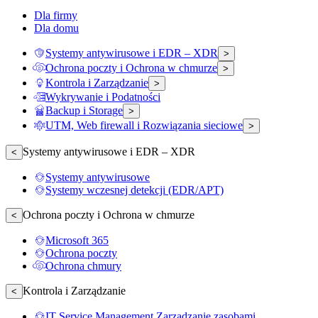
Dla firmy
Dla domu
Systemy antywirusowe i EDR – XDR
>
Ochrona poczty i Ochrona w chmurze
>
Kontrola i Zarządzanie
>
Wykrywanie i Podatności
Backup i Storage
>
UTM, Web firewall i Rozwiązania sieciowe
>
Systemy antywirusowe i EDR – XDR
<
Systemy antywirusowe
Systemy wczesnej detekcji (EDR/APT)
Ochrona poczty i Ochrona w chmurze
<
Microsoft 365
Ochrona poczty
Ochrona chmury
Kontrola i Zarządzanie
<
IT Service Management Zarządzanie zasobami