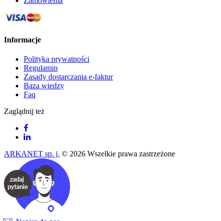
Zamówienia
Informacje
Polityka prywatności
Regulamin
Zasady dostarczania e-faktur
Baza wiedzy
Faq
Zaglądnij też
ARKANET sp. j.
© 2026 Wszelkie prawa zastrzeżone