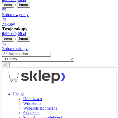
/
netto
brutto
Zobacz wyceny
Zakupy
Twoje zakupy
0,00
zł
0,00
zł
/
netto
brutto
Zobacz zakupy
Usługi
Doradztwo
Wdrożenia
Wsparcie techniczne
Szkolenia
Zarządzanie projektami