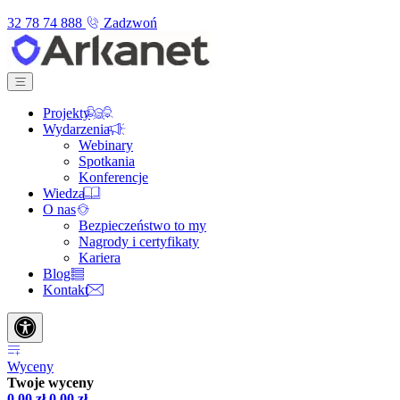
32 78 74 888
Zadzwoń
Projekty
Wydarzenia
Webinary
Spotkania
Konferencje
Wiedza
O nas
Bezpieczeństwo to my
Nagrody i certyfikaty
Kariera
Blog
Kontakt
Wyceny
Twoje wyceny
0,00
zł
0,00
zł