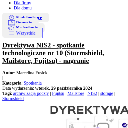
Dla firmy
Dla domu
Nadchodzące
Przeszłe
Na żądanie
Wszystkie
Dyrektywa NIS2 - spotkanie
technologiczne nr 10 (Stormshield,
Mailstore, Fujitsu) - nagranie
Autor
: Marcelina Fusiek
|
Kategoria
:
Spotkania
Data wydarzenia:
wtorek, 29 października 2024
Tagi
:
archiwizacja poczty
|
Fujitsu
|
Mailstore
|
NIS2
|
storage
|
Stormshield