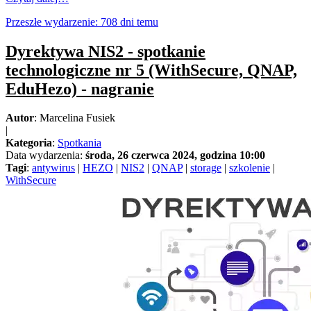
Przeszłe wydarzenie: 708 dni temu
Dyrektywa NIS2 - spotkanie
technologiczne nr 5 (WithSecure, QNAP,
EduHezo) - nagranie
Autor
: Marcelina Fusiek
|
Kategoria
:
Spotkania
Data wydarzenia:
środa, 26 czerwca 2024, godzina 10:00
Tagi
:
antywirus
|
HEZO
|
NIS2
|
QNAP
|
storage
|
szkolenie
|
WithSecure