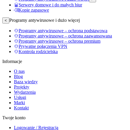
Serwery domowe i do małych biur
Kopie zapasowe
Programy antywirusowe i dużo więcej
<
Programy antywirusowe – ochrona podstawowa
Programy antywirusowe – ochrona zaawansowana
Programy antywirusowe – ochrona premium
Prywatne połączenia VPN
Kontrola rodzicielska
Informacje
O nas
Blog
Baza wiedzy
Projekty
Wydarzenia
Usługi
Marki
Kontakt
Twoje konto
Logowanie / Rejestracja