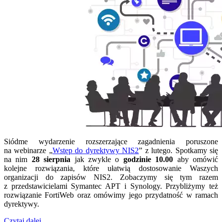
Siódme wydarzenie rozszerzające zagadnienia poruszone
na webinarze „
Wstęp do dyrektywy NIS2
” z lutego. Spotkamy się
na nim
28 sierpnia
jak zwykle o
godzinie 10.00
aby omówić
kolejne rozwiązania, które ułatwią dostosowanie Waszych
organizacji do zapisów NIS2. Zobaczymy się tym razem
z przedstawicielami Symantec APT i Synology. Przybliżymy też
rozwiązanie FortiWeb oraz omówimy jego przydatność w ramach
dyrektywy.
Czytaj dalej…