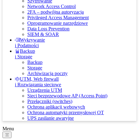
Szyfrowanie
Network Access Control
2FA – podwójna autoryzacja
Privileged Access Management
Oprogramowanie narzędziowe
Data Loss Prevention
SIEM & SOAR
Wykrywanie
i Podatności
Backup
i Storage
Backup
Storage
Archiwizacja poczty
UTM, Web firewall
i Rozwiązania sieciowe
Urządzenia UTM
Sieci bezprzewodowe AP (Access Point)
Przełączniki (switches)
Ochrona aplikacji webowych
Ochrona automatyki przemysłowej OT
UPS zasilanie awaryjne
Menu