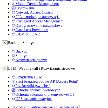
Mobile Device Management
Szyfrowanie
Network Access Control
2FA – podwójna autoryzacja
Privileged Access Management
Oprogramowanie narzędziowe
Data Loss Prevention
SIEM & SOAR
Backup i Storage
<
Backup
Storage
Archiwizacja poczty
UTM, Web firewall i Rozwiązania sieciowe
<
Urządzenia UTM
Sieci bezprzewodowe AP (Access Point)
Przełączniki (switches)
Ochrona aplikacji webowych
Ochrona automatyki przemysłowej OT
UPS zasilanie awaryjne
Programy antywirusowe i dużo więcej
>