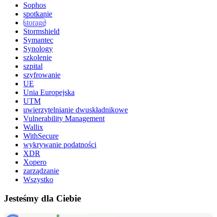
Sophos
spotkanie
storage
Stormshield
Symantec
Synology
szkolenie
szpital
szyfrowanie
UE
Unia Europejska
UTM
uwierzytelnianie dwuskładnikowe
Vulnerability Management
Wallix
WithSecure
wykrywanie podatności
XDR
Xopero
zarządzanie
Wszystko
Jesteśmy dla Ciebie