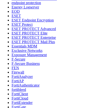
endpoint protection
Energy Logserver
EOD
ESET
ESET Endpoint Encryption
ESET Protect
ESET PROTECT Advanced
ESET PROTECT Elite
ESET PROTECT Enterprise
ESET PROTECT Mail Plus
Essentials MDM
Exclusive Networks
Exposure Management
F-Secure
F-Secure Business
FEN
Firewall
FortiAnalyzer
FortiAP
FortiAuthenticator
fortibleed
FortiClient
FortiCloud
FortiExtender
FortiGate