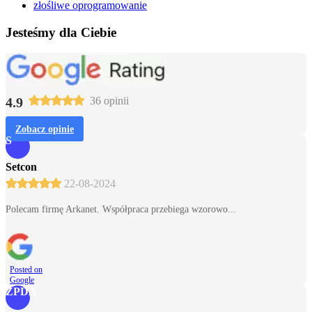
złośliwe oprogramowanie
Jesteśmy dla Ciebie
4.9
36 opinii
Zobacz opinie
S
Setcon
22-08-2024
Polecam firmę Arkanet. Współpraca przebiega wzorowo...
Posted on
Google
ZPDA