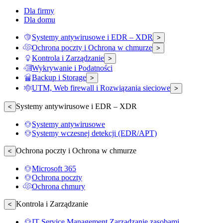
Dla firmy
Dla domu
Systemy antywirusowe i EDR – XDR
>
Ochrona poczty i Ochrona w chmurze
>
Kontrola i Zarządzanie
>
Wykrywanie i Podatności
Backup i Storage
>
UTM, Web firewall i Rozwiązania sieciowe
>
Systemy antywirusowe i EDR – XDR
<
Systemy antywirusowe
Systemy wczesnej detekcji (EDR/APT)
Ochrona poczty i Ochrona w chmurze
<
Microsoft 365
Ochrona poczty
Ochrona chmury
Kontrola i Zarządzanie
<
IT Service Management Zarządzanie zasobami