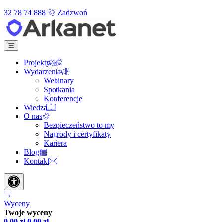
32 78 74 888
Zadzwoń
Projekty
Wydarzenia
Webinary
Spotkania
Konferencje
Wiedza
O nas
Bezpieczeństwo to my
Nagrody i certyfikaty
Kariera
Blog
Kontakt
Wyceny
Twoje wyceny
0,00
zł
0,00
zł