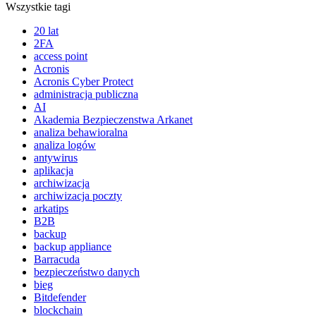
Wszystkie tagi
20 lat
2FA
access point
Acronis
Acronis Cyber Protect
administracja publiczna
AI
Akademia Bezpieczenstwa Arkanet
analiza behawioralna
analiza logów
antywirus
aplikacja
archiwizacja
archiwizacja poczty
arkatips
B2B
backup
backup appliance
Barracuda
bezpieczeństwo danych
bieg
Bitdefender
blockchain