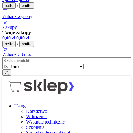
/
netto
brutto
Zobacz wyceny
Zakupy
Twoje zakupy
0,00
zł
0,00
zł
/
netto
brutto
Zobacz zakupy
Usługi
Doradztwo
Wdrożenia
Wsparcie techniczne
Szkolenia
Zarządzanie projektami