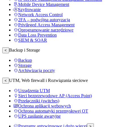
Mobile Device Management
Szyfrowanie
Network Access Control
2FA – podwójna autoryzacja
Privileged Access Management
Oprogramowanie narzędziowe
Data Loss Prevention
SIEM & SOAR
Backup i Storage
<
Backup
Storage
Archiwizacja poczty
UTM, Web firewall i Rozwiązania sieciowe
<
Urządzenia UTM
Sieci bezprzewodowe AP (Access Point)
Przełączniki (switches)
Ochrona aplikacji webowych
Ochrona automatyki przemysłowej OT
UPS zasilanie awaryjne
Programy antywirusowe i dużo więcej
>