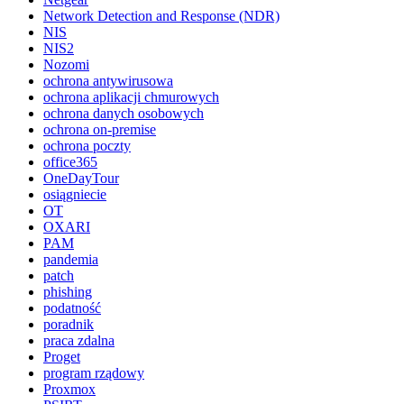
Network Detection and Response (NDR)
NIS
NIS2
Nozomi
ochrona antywirusowa
ochrona aplikacji chmurowych
ochrona danych osobowych
ochrona on-premise
ochrona poczty
office365
OneDayTour
osiągniecie
OT
OXARI
PAM
pandemia
patch
phishing
podatność
poradnik
praca zdalna
Proget
program rządowy
Proxmox