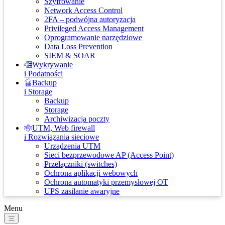
Szyfrowanie
Network Access Control
2FA – podwójna autoryzacja
Privileged Access Management
Oprogramowanie narzędziowe
Data Loss Prevention
SIEM & SOAR
Wykrywanie
i Podatności
Backup
i Storage
Backup
Storage
Archiwizacja poczty
UTM, Web firewall
i Rozwiązania sieciowe
Urządzenia UTM
Sieci bezprzewodowe AP (Access Point)
Przełączniki (switches)
Ochrona aplikacji webowych
Ochrona automatyki przemysłowej OT
UPS zasilanie awaryjne
Menu