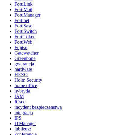
FortiLink
FortiMail
FortiManager
Fortinet
FortiSase
FortiSwitch
FortiToken
FortiWeb
Fujitsu
Gatewatcher
Greenbone
gwarancja
hardware
HEZO
Holm Security
home office
hybryda
IAM
ICsec
incydent bezpieczenstwa
integracja
IPS
ITManager
jubileusz
konferencja