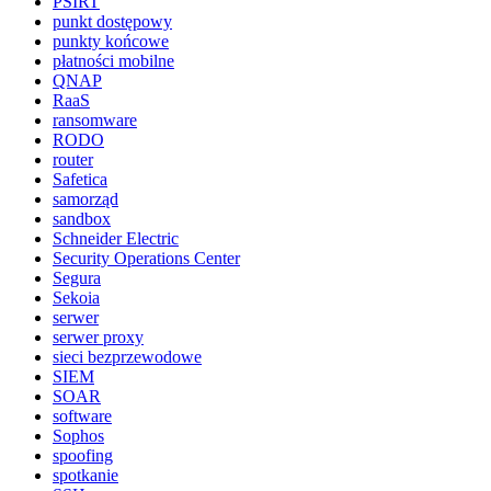
PSIRT
punkt dostępowy
punkty końcowe
płatności mobilne
QNAP
RaaS
ransomware
RODO
router
Safetica
samorząd
sandbox
Schneider Electric
Security Operations Center
Segura
Sekoia
serwer
serwer proxy
sieci bezprzewodowe
SIEM
SOAR
software
Sophos
spoofing
spotkanie