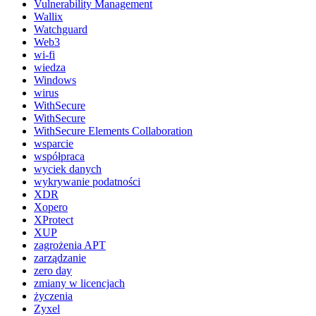
Vulnerability Management
Wallix
Watchguard
Web3
wi-fi
wiedza
Windows
wirus
WithSecure
WithSecure
WithSecure Elements Collaboration
wsparcie
współpraca
wyciek danych
wykrywanie podatności
XDR
Xopero
XProtect
XUP
zagrożenia APT
zarządzanie
zero day
zmiany w licencjach
życzenia
Zyxel