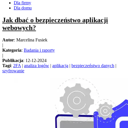
Dla firmy
Dla domu
Jak dbać o bezpieczeństwo aplikacji
webowych?
Autor
: Marcelina Fusiek
|
Kategoria
:
Badania i raporty
|
Publikacja
: 12-12-2024
Tagi
:
2FA
|
analiza logów
|
aplikacja
|
bezpieczeństwo danych
|
szyfrowanie