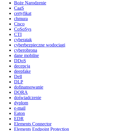
Boże Narodzenie
CaaS
certyfikat
chmura
Cisco
CoSoSys
CTI
cyberatak
cyberbezpieczne wodociągi
cyberobrona
dane mobilne
DDoS
decepcja
deepfake
Dell
DLP
dofinansowanie
DORA
doświadczenie
dyplom
e-mail
Eaton
EDR
Elements Connector
Elements Endpoint Protection