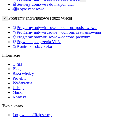
Serwery domowe i do małych biur
Kopie zapasowe
Programy antywirusowe i dużo więcej
<
Programy antywirusowe – ochrona podstawowa
Programy antywirusowe – ochrona zaawansowana
Programy antywirusowe – ochrona premium
Prywatne połączenia VPN
Kontrola rodzicielska
Informacje
O nas
Blog
Baza wiedzy
Projekty
Wydarzenia
Usługi
Marki
Kontakt
Twoje konto
Logowanie / Rejestracja