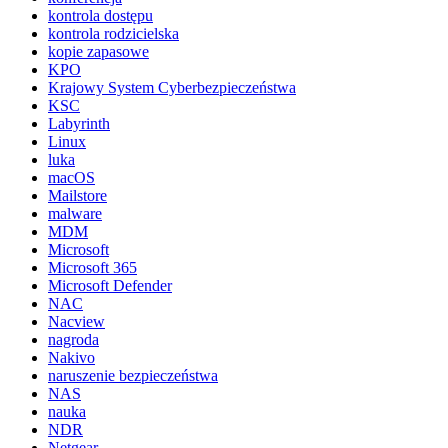
kontrola dostępu
kontrola rodzicielska
kopie zapasowe
KPO
Krajowy System Cyberbezpieczeństwa
KSC
Labyrinth
Linux
luka
macOS
Mailstore
malware
MDM
Microsoft
Microsoft 365
Microsoft Defender
NAC
Nacview
nagroda
Nakivo
naruszenie bezpieczeństwa
NAS
nauka
NDR
Netgear