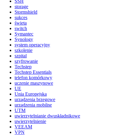
SSH
storage
Stormshield
sukces
świeta
switch
Symantec
Synology
system operacyjny
szkolenie
szpital
szyfrowanie
Techstep
Techstep Essentials
telefon komórkowy
uczenie maszynowe
UE
Unia Europejska
urządzenia brzegowe
urządzenia mobilne
UTM
uwierzytelnianie dwuskładnikowe
uwierzytelnienie
VEEAM
VPN