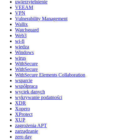
uwierzytelnienie
VEEAM
VPN
Vulnerability Management
Wallix
Watchguard
Web3
wi-fi
wiedza
Windows
wirus
WithSecure
WithSecure
WithSecure Elements Collaboration
wsparcie
współpraca
wyciek danych
wykrywanie podatności
XDR
Xopero
XProtect
XUP
zagrożenia APT
zarządzanie
zero day