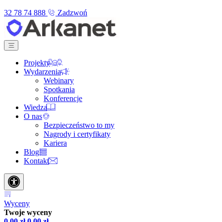
32 78 74 888
Zadzwoń
Projekty
Wydarzenia
Webinary
Spotkania
Konferencje
Wiedza
O nas
Bezpieczeństwo to my
Nagrody i certyfikaty
Kariera
Blog
Kontakt
Wyceny
Twoje wyceny
0,00
zł
0,00
zł