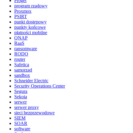
Proget
program rządowy
Proxmox
PSIRT
punkt dostępowy
punkty końcowe
płatności mobilne
QNAP
RaaS
ransomware
RODO
router
Safetica
samorząd
sandbox
Schneider Electric
Security Operations Center
Segura
Sekoia
serwer
serwer proxy
sieci bezprzewodowe
SIEM
SOAR
software