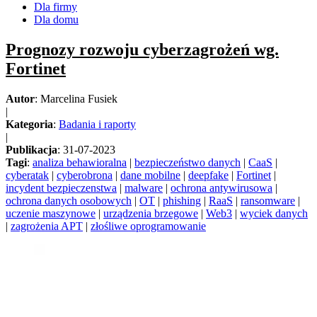
Dla firmy
Dla domu
Prognozy rozwoju cyberzagrożeń wg.
Fortinet
Autor
: Marcelina Fusiek
|
Kategoria
:
Badania i raporty
|
Publikacja
: 31-07-2023
Tagi
:
analiza behawioralna
|
bezpieczeństwo danych
|
CaaS
|
cyberatak
|
cyberobrona
|
dane mobilne
|
deepfake
|
Fortinet
|
incydent bezpieczenstwa
|
malware
|
ochrona antywirusowa
|
ochrona danych osobowych
|
OT
|
phishing
|
RaaS
|
ransomware
|
uczenie maszynowe
|
urządzenia brzegowe
|
Web3
|
wyciek danych
|
zagrożenia APT
|
złośliwe oprogramowanie