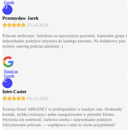
Google
PJ
Przemysław Jarek
25-10-2024
Polecam serdecznie. Szkolenia na najwyższym poziomie, kameralne grupy i
indywidualne podejście inżyniera do każdego kursanta. Na dodatkowy plus
świetny catering podczas szkolenia :)
Posted on
Google
IC
Inter-Castor
03-12-2025
Świetna firma! ARKANET to profesjonaliści w każdym calu. Doskonały
kontakt, szybka realizacja i pełne zaangażowanie w potrzeby klienta.
Wyróżnia ich rzetelność, fachowa wiedza i indywidualne podejście.
Zdecydowanie polecam — współpraca z nimi to czysta przyjemność!