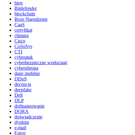
bieg
Bitdefender
blockchain
Boże Narodzenie
CaaS
certyfikat
chmura
Cisco
CoSoSys
CTI
cyberatak
cyberbezpieczne wodociągi
cyberobrona
dane mobilne
DDoS
decepcja
deepfake
Dell
DLP
dofinansowanie
DORA
doświadczenie
dyplom
e-mail
Eaton