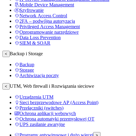
Mobile Device Management
Szyfrowanie
Network Access Control
2FA – podwójna autoryzacja
Privileged Access Management
Oprogramowanie narzędziowe
Data Loss Prevention
SIEM & SOAR
Backup i Storage
<
Backup
Storage
Archiwizacja poczty
UTM, Web firewall i Rozwiązania sieciowe
<
Urządzenia UTM
Sieci bezprzewodowe AP (Access Point)
Przełączniki (switches)
Ochrona aplikacji webowych
Ochrona automatyki przemysłowej OT
UPS zasilanie awaryjne
Programy antywirusowe i dużo więcej
>