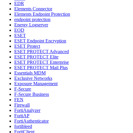
EDR
Elements Connector
Elements Endpoint Protection
endpoint protection
Energy Logserver
EOD
ESET
ESET Endpoint Encryption
ESET Protect
ESET PROTECT Advanced
ESET PROTECT Elite
ESET PROTECT Enterprise
ESET PROTECT Mail Plus
Essentials MDM
Exclusive Networks
Exposure Management
F-Secure
F-Secure Business
FEN
Firewall
FortiAnalyzer
FortiAP
FortiAuthenticator
fortibleed
FortiClient