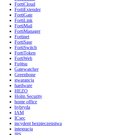
FortiCloud
FortiExtender
FortiGate
FortiLink
FortiMail
FortiManager
Fortinet
FortiSase
FortiSwitch
FortiToken
FortiWeb
Fujitsu
Gatewatcher
Greenbone
gwarancja
hardware
HEZO
Holm Security
home office
hybryda
IAM
ICsec
incydent bezpieczenstwa
integracja
IPS