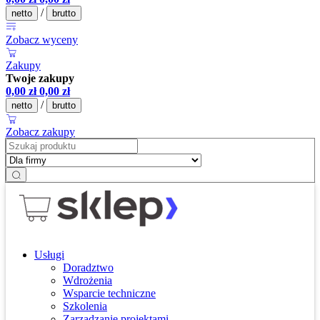
/
netto
brutto
Zobacz wyceny
Zakupy
Twoje zakupy
0,00
zł
0,00
zł
/
netto
brutto
Zobacz zakupy
Usługi
Doradztwo
Wdrożenia
Wsparcie techniczne
Szkolenia
Zarządzanie projektami