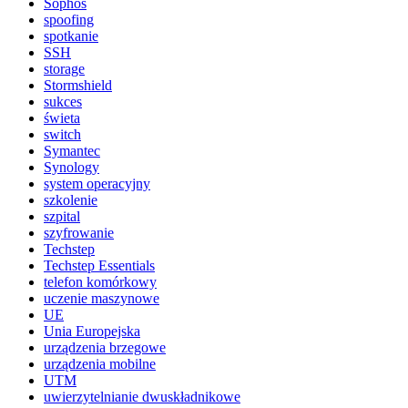
Sophos
spoofing
spotkanie
SSH
storage
Stormshield
sukces
świeta
switch
Symantec
Synology
system operacyjny
szkolenie
szpital
szyfrowanie
Techstep
Techstep Essentials
telefon komórkowy
uczenie maszynowe
UE
Unia Europejska
urządzenia brzegowe
urządzenia mobilne
UTM
uwierzytelnianie dwuskładnikowe