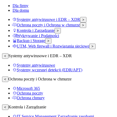
Dla firmy
Dla domu
Systemy antywirusowe i EDR – XDR
>
Ochrona poczty i Ochrona w chmurze
>
Kontrola i Zarządzanie
>
Wykrywanie i Podatności
Backup i Storage
>
UTM, Web firewall i Rozwiązania sieciowe
>
Systemy antywirusowe i EDR – XDR
<
Systemy antywirusowe
Systemy wczesnej detekcji (EDR/APT)
Ochrona poczty i Ochrona w chmurze
<
Microsoft 365
Ochrona poczty
Ochrona chmury
Kontrola i Zarządzanie
<
IT Service Management Zarządzanie zasobami