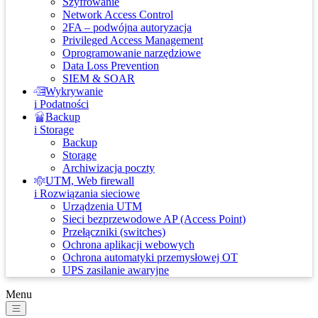
Szyfrowanie
Network Access Control
2FA – podwójna autoryzacja
Privileged Access Management
Oprogramowanie narzędziowe
Data Loss Prevention
SIEM & SOAR
Wykrywanie
i Podatności
Backup
i Storage
Backup
Storage
Archiwizacja poczty
UTM, Web firewall
i Rozwiązania sieciowe
Urządzenia UTM
Sieci bezprzewodowe AP (Access Point)
Przełączniki (switches)
Ochrona aplikacji webowych
Ochrona automatyki przemysłowej OT
UPS zasilanie awaryjne
Menu