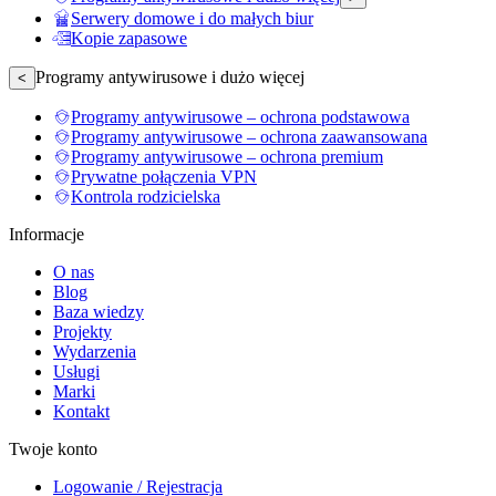
Serwery domowe i do małych biur
Kopie zapasowe
Programy antywirusowe i dużo więcej
<
Programy antywirusowe – ochrona podstawowa
Programy antywirusowe – ochrona zaawansowana
Programy antywirusowe – ochrona premium
Prywatne połączenia VPN
Kontrola rodzicielska
Informacje
O nas
Blog
Baza wiedzy
Projekty
Wydarzenia
Usługi
Marki
Kontakt
Twoje konto
Logowanie / Rejestracja