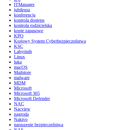
ITManager
jubileusz
konferencja
kontrola dostępu
kontrola rodzicielska
kopie zapasowe
KPO
Krajowy System Cyberbezpieczeństwa
KSC
Labyrinth
Linux
luka
macOS
Mailstore
malware
MDM
Microsoft
Microsoft 365
Microsoft Defender
NAC
Nacview
nagroda
Nakivo
naruszenie bezpieczeństwa
NAS