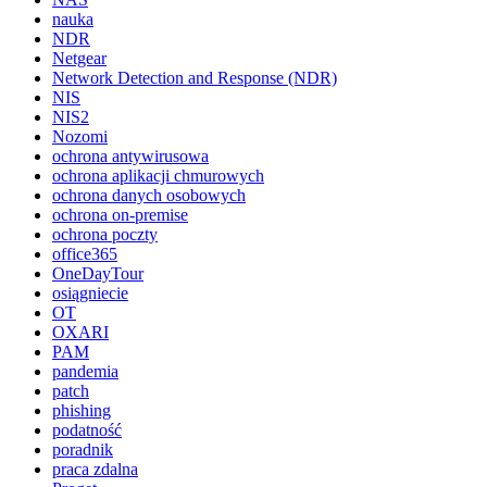
nauka
NDR
Netgear
Network Detection and Response (NDR)
NIS
NIS2
Nozomi
ochrona antywirusowa
ochrona aplikacji chmurowych
ochrona danych osobowych
ochrona on-premise
ochrona poczty
office365
OneDayTour
osiągniecie
OT
OXARI
PAM
pandemia
patch
phishing
podatność
poradnik
praca zdalna