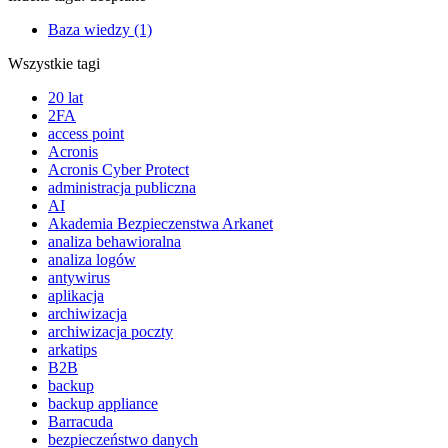
Baza wiedzy (1)
Wszystkie tagi
20 lat
2FA
access point
Acronis
Acronis Cyber Protect
administracja publiczna
AI
Akademia Bezpieczenstwa Arkanet
analiza behawioralna
analiza logów
antywirus
aplikacja
archiwizacja
archiwizacja poczty
arkatips
B2B
backup
backup appliance
Barracuda
bezpieczeństwo danych