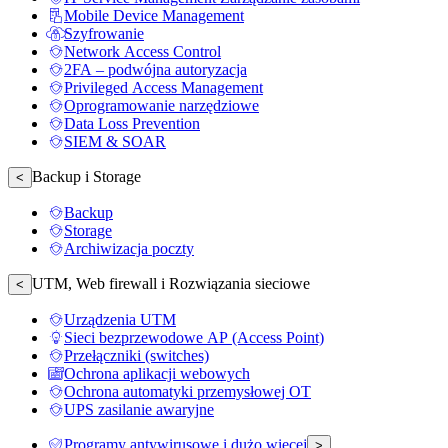
Mobile Device Management
Szyfrowanie
Network Access Control
2FA – podwójna autoryzacja
Privileged Access Management
Oprogramowanie narzędziowe
Data Loss Prevention
SIEM & SOAR
Backup i Storage
<
Backup
Storage
Archiwizacja poczty
UTM, Web firewall i Rozwiązania sieciowe
<
Urządzenia UTM
Sieci bezprzewodowe AP (Access Point)
Przełączniki (switches)
Ochrona aplikacji webowych
Ochrona automatyki przemysłowej OT
UPS zasilanie awaryjne
Programy antywirusowe i dużo więcej
>