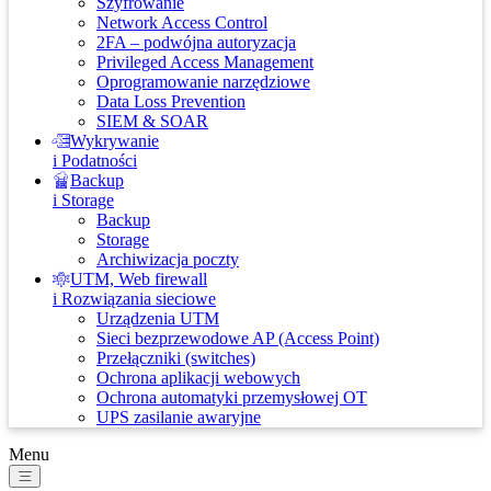
Szyfrowanie
Network Access Control
2FA – podwójna autoryzacja
Privileged Access Management
Oprogramowanie narzędziowe
Data Loss Prevention
SIEM & SOAR
Wykrywanie
i Podatności
Backup
i Storage
Backup
Storage
Archiwizacja poczty
UTM, Web firewall
i Rozwiązania sieciowe
Urządzenia UTM
Sieci bezprzewodowe AP (Access Point)
Przełączniki (switches)
Ochrona aplikacji webowych
Ochrona automatyki przemysłowej OT
UPS zasilanie awaryjne
Menu