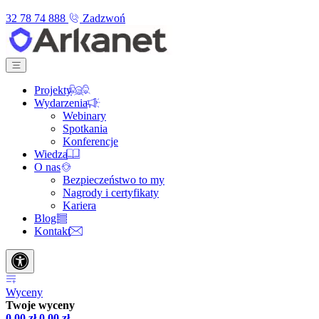
32 78 74 888
Zadzwoń
Projekty
Wydarzenia
Webinary
Spotkania
Konferencje
Wiedza
O nas
Bezpieczeństwo to my
Nagrody i certyfikaty
Kariera
Blog
Kontakt
Wyceny
Twoje wyceny
0,00
zł
0,00
zł