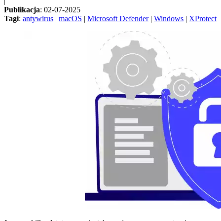
|
Publikacja
: 02-07-2025
Tagi
:
antywirus
|
macOS
|
Microsoft Defender
|
Windows
|
XProtect