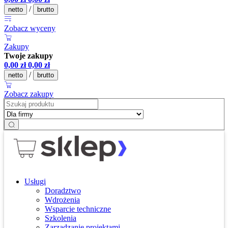
/
netto
brutto
Zobacz wyceny
Zakupy
Twoje zakupy
0,00
zł
0,00
zł
/
netto
brutto
Zobacz zakupy
Usługi
Doradztwo
Wdrożenia
Wsparcie techniczne
Szkolenia
Zarządzanie projektami