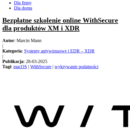
Dla firmy
Dla domu
Bezpłatne szkolenie online WithSecure
dla produktów XM i XDR
Autor
: Marcin Mann
|
Kategoria
:
Systemy antywirusowe i EDR – XDR
|
Publikacja
: 28-03-2025
Tagi
:
macOS
|
WithSecure
|
wykrywanie podatności