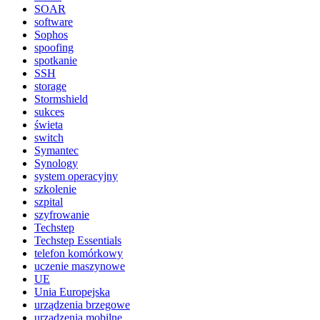
SOAR
software
Sophos
spoofing
spotkanie
SSH
storage
Stormshield
sukces
świeta
switch
Symantec
Synology
system operacyjny
szkolenie
szpital
szyfrowanie
Techstep
Techstep Essentials
telefon komórkowy
uczenie maszynowe
UE
Unia Europejska
urządzenia brzegowe
urządzenia mobilne