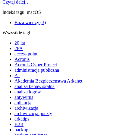
Czytaj dalej…
Indeks tagu: macOS
Baza wiedzy (3)
Wszystkie tagi
20 lat
2FA
access point
Acronis
Acronis Cyber Protect
administracja publiczna
AI
Akademia Bezpieczenstwa Arkanet
analiza behawioralna
analiza logów
antywirus
aplikacja
archiwizacja
archiwizacja poczty
arkatips
B2B
backup