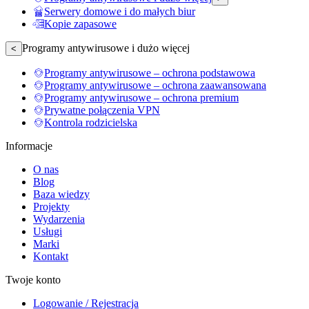
Serwery domowe i do małych biur
Kopie zapasowe
Programy antywirusowe i dużo więcej
<
Programy antywirusowe – ochrona podstawowa
Programy antywirusowe – ochrona zaawansowana
Programy antywirusowe – ochrona premium
Prywatne połączenia VPN
Kontrola rodzicielska
Informacje
O nas
Blog
Baza wiedzy
Projekty
Wydarzenia
Usługi
Marki
Kontakt
Twoje konto
Logowanie / Rejestracja