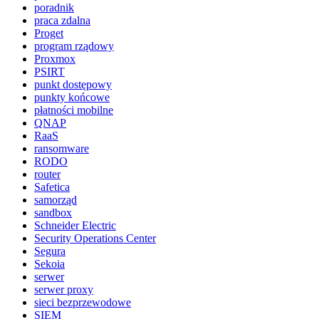
poradnik
praca zdalna
Proget
program rządowy
Proxmox
PSIRT
punkt dostępowy
punkty końcowe
płatności mobilne
QNAP
RaaS
ransomware
RODO
router
Safetica
samorząd
sandbox
Schneider Electric
Security Operations Center
Segura
Sekoia
serwer
serwer proxy
sieci bezprzewodowe
SIEM