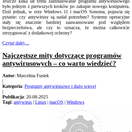
Jeszcze kilka lat temu zainstalowanie programu antywirusowego
było jednym z pierwszych kroków po zakupie nowego komputera.
Dziś jednak, w erze Windows 11 i macOS Sonoma, pojawia się
pytanie: czy antywirusy są nadal potrzebne? Systemy operacyjne
stały się znacznie bardziej zaawansowane pod względem
bezpieczeństwa, ale czy to oznacza, że można całkowicie
zrezygnować z dodatkowej ochrony?
Czytaj dalej…
Najczęstsze mity dotyczące programów
antywirusowych – co warto wiedzieć?
Autor
: Marcelina Fusiek
|
Kategoria
:
Programy antywirusowe i dużo więcej
|
Publikacja
: 20-08-2025
Tagi
:
antywirus
|
Linux
|
macOS
|
Windows