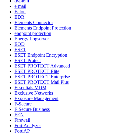
dyplom
e-mail
Eaton
EDR
Elements Connector
Elements Endpoint Protection
endpoint protection
Energy Logserver
EOD
ESET
ESET Endpoint Encryption
ESET Protect
ESET PROTECT Advanced
ESET PROTECT Elite
ESET PROTECT Enterprise
ESET PROTECT Mail Plus
Essentials MDM
Exclusive Networks
Exposure Management
F-Secure
F-Secure Business
FEN
Firewall
FortiAnalyzer
FortiAP