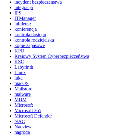
incydent bezpieczenstwa
integracja
IPS
ITManager
jubileusz
konferencja
kontrola dostępu
kontrola rodzicielska
kopie zapasowe
KPO
Krajowy System Cyberbezpieczeństwa
KSC
Labyrinth
Linux
luka
macOS
Mailstore
malware
MDM
Microsoft
Microsoft 365
Microsoft Defender
NAC
Nacview
nagroda