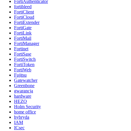
FortiAuthenticator
fortibleed
FortiClient
FortiCloud
FortiExtender
FortiGate
FortiLink
FortiMail
FortiManager
Fortinet
FortiSase
FortiSwitch
FortiToken
FortiWeb
Fujitsu
Gatewatcher
Greenbone
gwarancja
hardware
HEZO
Holm Security
home office
hybryda
IAM
ICsec