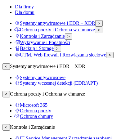
Dla firmy
Dla domu
Systemy antywirusowe i EDR – XDR
>
Ochrona poczty i Ochrona w chmurze
>
Kontrola i Zarządzanie
>
Wykrywanie i Podatności
Backup i Storage
>
UTM, Web firewall i Rozwiązania sieciowe
>
Systemy antywirusowe i EDR – XDR
<
Systemy antywirusowe
Systemy wczesnej detekcji (EDR/APT)
Ochrona poczty i Ochrona w chmurze
<
Microsoft 365
Ochrona poczty
Ochrona chmury
Kontrola i Zarządzanie
<
IT Service Management Zarządzanie zasobami