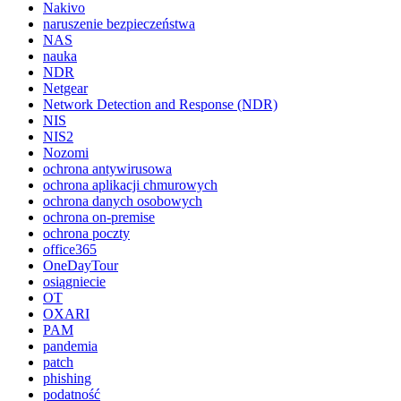
Nakivo
naruszenie bezpieczeństwa
NAS
nauka
NDR
Netgear
Network Detection and Response (NDR)
NIS
NIS2
Nozomi
ochrona antywirusowa
ochrona aplikacji chmurowych
ochrona danych osobowych
ochrona on-premise
ochrona poczty
office365
OneDayTour
osiągniecie
OT
OXARI
PAM
pandemia
patch
phishing
podatność