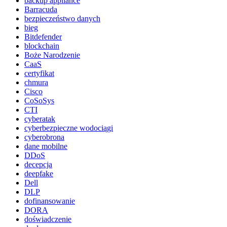
backup appliance
Barracuda
bezpieczeństwo danych
bieg
Bitdefender
blockchain
Boże Narodzenie
CaaS
certyfikat
chmura
Cisco
CoSoSys
CTI
cyberatak
cyberbezpieczne wodociągi
cyberobrona
dane mobilne
DDoS
decepcja
deepfake
Dell
DLP
dofinansowanie
DORA
doświadczenie