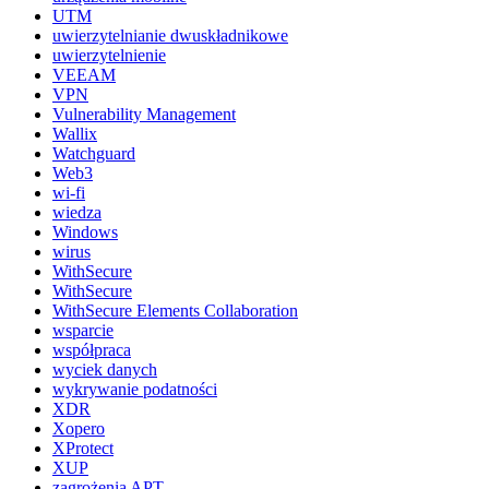
UTM
uwierzytelnianie dwuskładnikowe
uwierzytelnienie
VEEAM
VPN
Vulnerability Management
Wallix
Watchguard
Web3
wi-fi
wiedza
Windows
wirus
WithSecure
WithSecure
WithSecure Elements Collaboration
wsparcie
współpraca
wyciek danych
wykrywanie podatności
XDR
Xopero
XProtect
XUP
zagrożenia APT