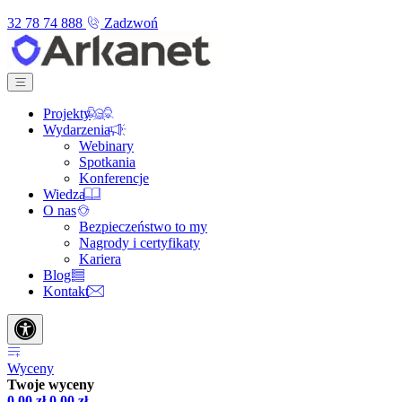
32 78 74 888
Zadzwoń
Projekty
Wydarzenia
Webinary
Spotkania
Konferencje
Wiedza
O nas
Bezpieczeństwo to my
Nagrody i certyfikaty
Kariera
Blog
Kontakt
Wyceny
Twoje wyceny
0,00
zł
0,00
zł