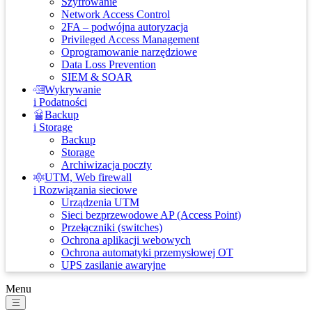
Szyfrowanie
Network Access Control
2FA – podwójna autoryzacja
Privileged Access Management
Oprogramowanie narzędziowe
Data Loss Prevention
SIEM & SOAR
Wykrywanie
i Podatności
Backup
i Storage
Backup
Storage
Archiwizacja poczty
UTM, Web firewall
i Rozwiązania sieciowe
Urządzenia UTM
Sieci bezprzewodowe AP (Access Point)
Przełączniki (switches)
Ochrona aplikacji webowych
Ochrona automatyki przemysłowej OT
UPS zasilanie awaryjne
Menu