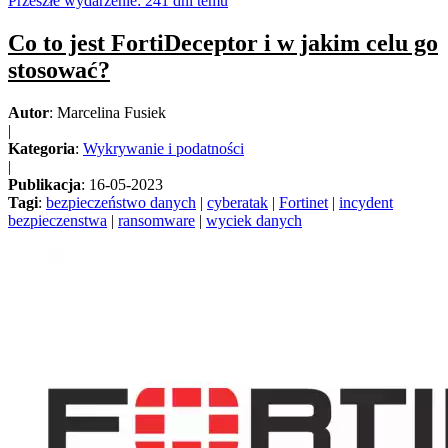
Przeszłe wydarzenie: 241 dni temu
Co to jest FortiDeceptor i w jakim celu go
stosować?
Autor
: Marcelina Fusiek
|
Kategoria
:
Wykrywanie i podatności
|
Publikacja
: 16-05-2023
Tagi
:
bezpieczeństwo danych
|
cyberatak
|
Fortinet
|
incydent
bezpieczenstwa
|
ransomware
|
wyciek danych