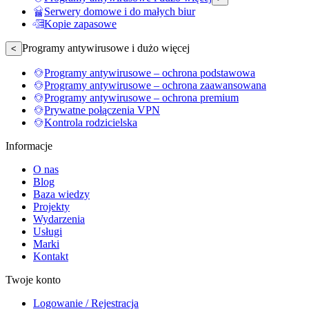
Serwery domowe i do małych biur
Kopie zapasowe
Programy antywirusowe i dużo więcej
<
Programy antywirusowe – ochrona podstawowa
Programy antywirusowe – ochrona zaawansowana
Programy antywirusowe – ochrona premium
Prywatne połączenia VPN
Kontrola rodzicielska
Informacje
O nas
Blog
Baza wiedzy
Projekty
Wydarzenia
Usługi
Marki
Kontakt
Twoje konto
Logowanie / Rejestracja