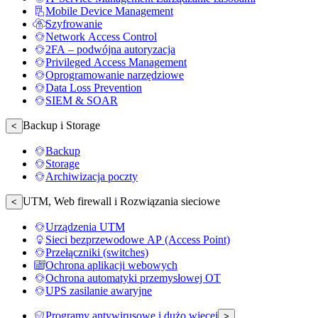
Mobile Device Management
Szyfrowanie
Network Access Control
2FA – podwójna autoryzacja
Privileged Access Management
Oprogramowanie narzędziowe
Data Loss Prevention
SIEM & SOAR
Backup i Storage
<
Backup
Storage
Archiwizacja poczty
UTM, Web firewall i Rozwiązania sieciowe
<
Urządzenia UTM
Sieci bezprzewodowe AP (Access Point)
Przełączniki (switches)
Ochrona aplikacji webowych
Ochrona automatyki przemysłowej OT
UPS zasilanie awaryjne
Programy antywirusowe i dużo więcej
>