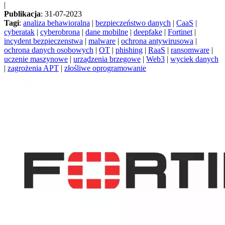
|
Publikacja
: 31-07-2023
Tagi
:
analiza behawioralna
|
bezpieczeństwo danych
|
CaaS
|
cyberatak
|
cyberobrona
|
dane mobilne
|
deepfake
|
Fortinet
|
incydent bezpieczenstwa
|
malware
|
ochrona antywirusowa
|
ochrona danych osobowych
|
OT
|
phishing
|
RaaS
|
ransomware
|
uczenie maszynowe
|
urządzenia brzegowe
|
Web3
|
wyciek danych
|
zagrożenia APT
|
złośliwe oprogramowanie