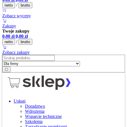
/
netto
brutto
Zobacz wyceny
Zakupy
Twoje zakupy
0,00
zł
0,00
zł
/
netto
brutto
Zobacz zakupy
Usługi
Doradztwo
Wdrożenia
Wsparcie techniczne
Szkolenia
Zarządzanie projektami