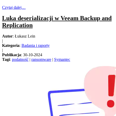
Czytaj dalej…
Luka deserializacji w Veeam Backup and
Replication
Autor
: Łukasz Lein
|
Kategoria
:
Badania i raporty
|
Publikacja
: 30-10-2024
Tagi
:
podatność
|
ransomware
|
Symantec