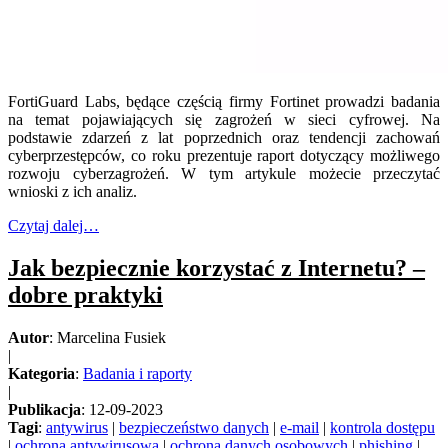
FortiGuard Labs, będące częścią firmy Fortinet prowadzi badania
na temat pojawiających się zagrożeń w sieci cyfrowej. Na
podstawie zdarzeń z lat poprzednich oraz tendencji zachowań
cyberprzestępców, co roku prezentuje raport dotyczący możliwego
rozwoju cyberzagrożeń. W tym artykule możecie przeczytać
wnioski z ich analiz.
Czytaj dalej…
Jak bezpiecznie korzystać z Internetu? –
dobre praktyki
Autor
: Marcelina Fusiek
|
Kategoria
:
Badania i raporty
|
Publikacja
: 12-09-2023
Tagi
:
antywirus
|
bezpieczeństwo danych
|
e-mail
|
kontrola dostępu
|
ochrona antywirusowa
|
ochrona danych osobowych
|
phishing
|