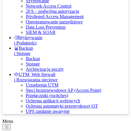
Szyfrowanie
Network Access Control
2FA – podwójna autoryzacja
Privileged Access Management
Oprogramowanie narzędziowe
Data Loss Prevention
SIEM & SOAR
Wykrywanie
i Podatności
Backup
i Storage
Backup
Storage
Archiwizacja poczty
UTM, Web firewall
i Rozwiązania sieciowe
Urządzenia UTM
Sieci bezprzewodowe AP (Access Point)
Przełączniki (switches)
Ochrona aplikacji webowych
Ochrona automatyki przemysłowej OT
UPS zasilanie awaryjne
Menu