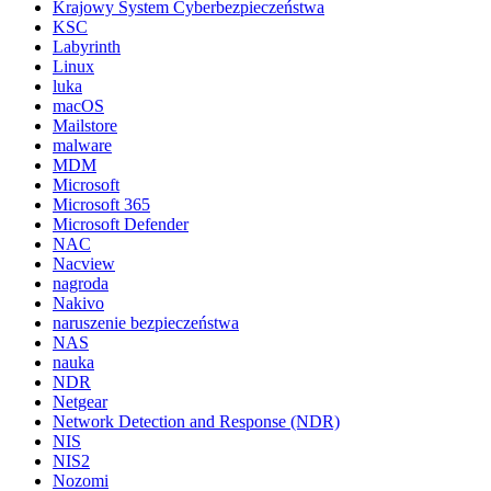
Krajowy System Cyberbezpieczeństwa
KSC
Labyrinth
Linux
luka
macOS
Mailstore
malware
MDM
Microsoft
Microsoft 365
Microsoft Defender
NAC
Nacview
nagroda
Nakivo
naruszenie bezpieczeństwa
NAS
nauka
NDR
Netgear
Network Detection and Response (NDR)
NIS
NIS2
Nozomi