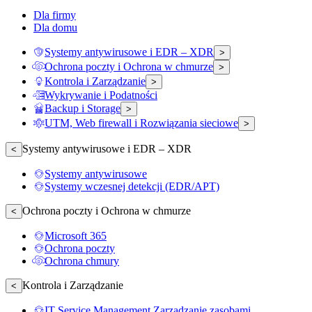
Dla firmy
Dla domu
Systemy antywirusowe i EDR – XDR
>
Ochrona poczty i Ochrona w chmurze
>
Kontrola i Zarządzanie
>
Wykrywanie i Podatności
Backup i Storage
>
UTM, Web firewall i Rozwiązania sieciowe
>
Systemy antywirusowe i EDR – XDR
<
Systemy antywirusowe
Systemy wczesnej detekcji (EDR/APT)
Ochrona poczty i Ochrona w chmurze
<
Microsoft 365
Ochrona poczty
Ochrona chmury
Kontrola i Zarządzanie
<
IT Service Management Zarządzanie zasobami