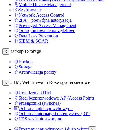
Mobile Device Management
Szyfrowanie
Network Access Control
2FA – podwójna autoryzacja
Privileged Access Management
Oprogramowanie narzędziowe
Data Loss Prevention
SIEM & SOAR
Backup i Storage
<
Backup
Storage
Archiwizacja poczty
UTM, Web firewall i Rozwiązania sieciowe
<
Urządzenia UTM
Sieci bezprzewodowe AP (Access Point)
Przełączniki (switches)
Ochrona aplikacji webowych
Ochrona automatyki przemysłowej OT
UPS zasilanie awaryjne
Programy antywirusowe i dużo więcej
>