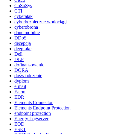
Cisco
CoSoSys
CTI
cyberatak
cyberbezpieczne wodociągi
cyberobrona
dane mobilne
DDoS
decepcja
deepfake
Dell
DLP
dofinansowanie
DORA
doświadczenie
dyplom
e-mail
Eaton
EDR
Elements Connector
Elements Endpoint Protection
endpoint protection
Energy Logserver
EOD
ESET