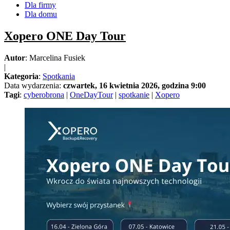
Dla firmy
Dla domu
Xopero ONE Day Tour
Autor
: Marcelina Fusiek
|
Kategoria
:
Spotkania
Data wydarzenia:
czwartek, 16 kwietnia 2026, godzina 9:00
Tagi
:
cyberobrona
|
OneDayTour
|
spotkanie
|
Xopero