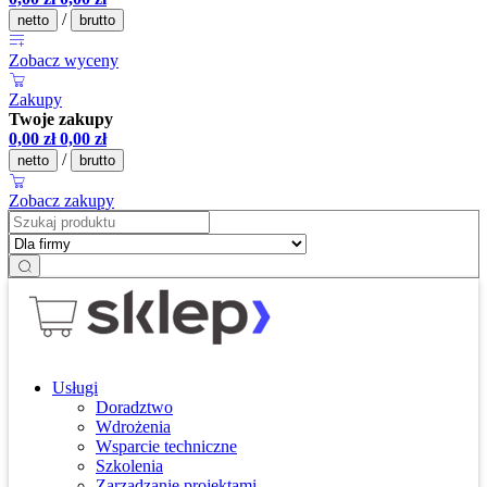
/
netto
brutto
Zobacz wyceny
Zakupy
Twoje zakupy
0,00
zł
0,00
zł
/
netto
brutto
Zobacz zakupy
Usługi
Doradztwo
Wdrożenia
Wsparcie techniczne
Szkolenia
Zarządzanie projektami