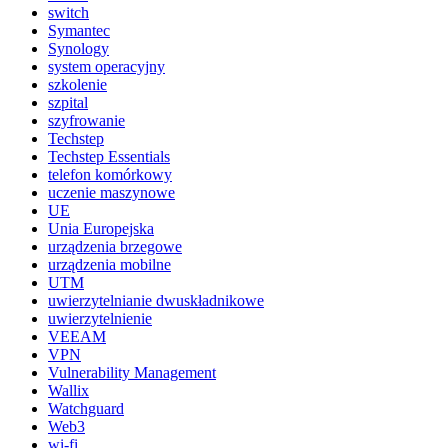
switch
Symantec
Synology
system operacyjny
szkolenie
szpital
szyfrowanie
Techstep
Techstep Essentials
telefon komórkowy
uczenie maszynowe
UE
Unia Europejska
urządzenia brzegowe
urządzenia mobilne
UTM
uwierzytelnianie dwuskładnikowe
uwierzytelnienie
VEEAM
VPN
Vulnerability Management
Wallix
Watchguard
Web3
wi-fi