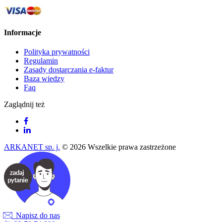
Informacje
Polityka prywatności
Regulamin
Zasady dostarczania e-faktur
Baza wiedzy
Faq
Zaglądnij też
ARKANET sp. j.
© 2026 Wszelkie prawa zastrzeżone
Napisz do nas