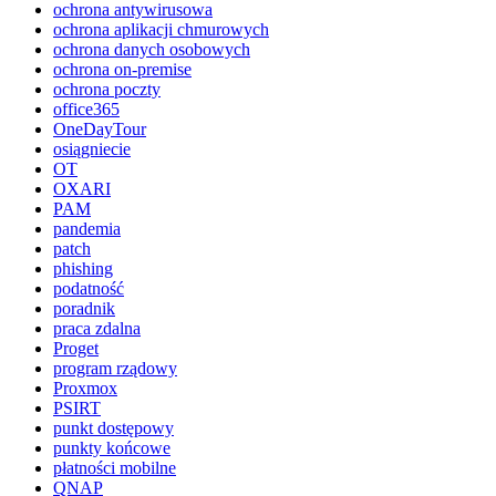
ochrona antywirusowa
ochrona aplikacji chmurowych
ochrona danych osobowych
ochrona on-premise
ochrona poczty
office365
OneDayTour
osiągniecie
OT
OXARI
PAM
pandemia
patch
phishing
podatność
poradnik
praca zdalna
Proget
program rządowy
Proxmox
PSIRT
punkt dostępowy
punkty końcowe
płatności mobilne
QNAP