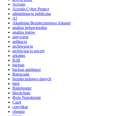
Acronis
Acronis Cyber Protect
administracja publiczna
AI
Akademia Bezpieczenstwa Arkanet
analiza behawioralna
analiza logów
antywirus
aplikacja
archiwizacja
archiwizacja poczty
arkatips
B2B
backup
backup appliance
Barracuda
bezpieczeństwo danych
bieg
Bitdefender
blockchain
Boże Narodzenie
CaaS
certyfikat
chmura