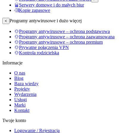
Serwery domowe i do małych biur
Kopie zapasowe
Programy antywirusowe i dużo więcej
<
Programy antywirusowe – ochrona podstawowa
Programy antywirusowe – ochrona zaawansowana
Programy antywirusowe – ochrona premium
Prywatne połączenia VPN
Kontrola rodzicielska
Informacje
O nas
Blog
Baza wiedzy
Projekty
Wydarzenia
Usługi
Marki
Kontakt
Twoje konto
Logowanie / Rejestracja