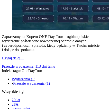
Zapraszamy na Xopero ONE Day Tour – ogólnopolskie
wydarzenie poświęcone nowoczesnej ochronie danych
i cyberodporności. Sprawdź, kiedy będziemy w Twoim mieście
i dołącz do spotkania.
Czytaj dalej…
Przeszłe wydarzenie: 113 dni temu
Indeks tagu: OneDayTour
Wydarzenia (1)
•
Przeszłe wydarzenia (1)
Wszystkie tagi
20 lat
2FA
access point