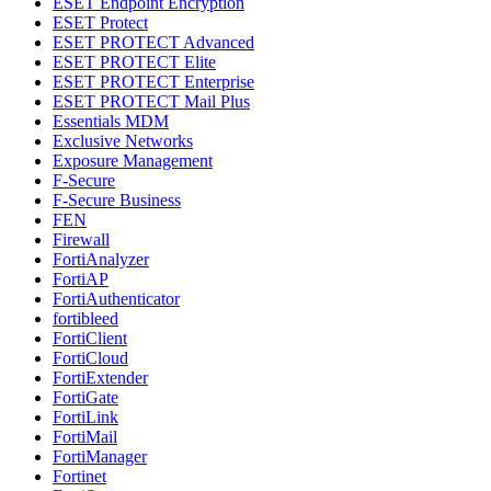
ESET Endpoint Encryption
ESET Protect
ESET PROTECT Advanced
ESET PROTECT Elite
ESET PROTECT Enterprise
ESET PROTECT Mail Plus
Essentials MDM
Exclusive Networks
Exposure Management
F-Secure
F-Secure Business
FEN
Firewall
FortiAnalyzer
FortiAP
FortiAuthenticator
fortibleed
FortiClient
FortiCloud
FortiExtender
FortiGate
FortiLink
FortiMail
FortiManager
Fortinet