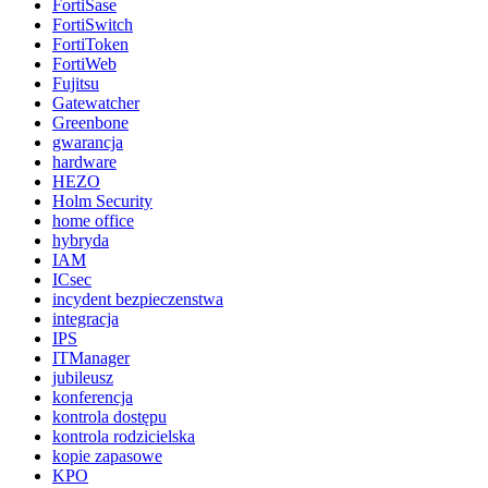
FortiSase
FortiSwitch
FortiToken
FortiWeb
Fujitsu
Gatewatcher
Greenbone
gwarancja
hardware
HEZO
Holm Security
home office
hybryda
IAM
ICsec
incydent bezpieczenstwa
integracja
IPS
ITManager
jubileusz
konferencja
kontrola dostępu
kontrola rodzicielska
kopie zapasowe
KPO