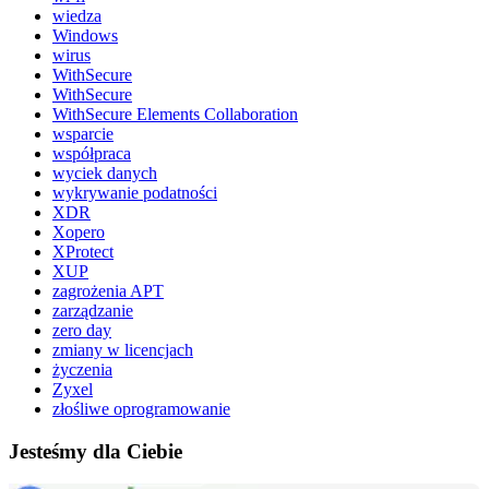
wiedza
Windows
wirus
WithSecure
WithSecure
WithSecure Elements Collaboration
wsparcie
współpraca
wyciek danych
wykrywanie podatności
XDR
Xopero
XProtect
XUP
zagrożenia APT
zarządzanie
zero day
zmiany w licencjach
życzenia
Zyxel
złośliwe oprogramowanie
Jesteśmy dla Ciebie