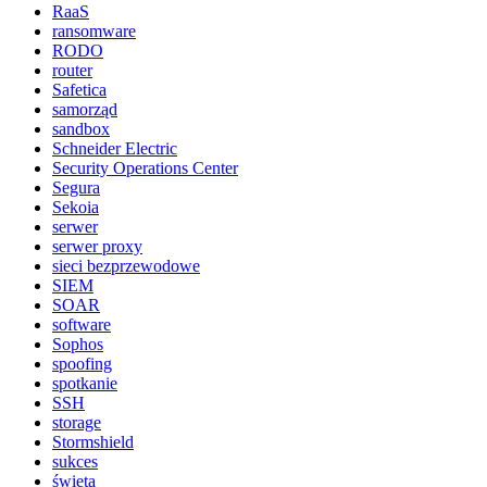
RaaS
ransomware
RODO
router
Safetica
samorząd
sandbox
Schneider Electric
Security Operations Center
Segura
Sekoia
serwer
serwer proxy
sieci bezprzewodowe
SIEM
SOAR
software
Sophos
spoofing
spotkanie
SSH
storage
Stormshield
sukces
świeta