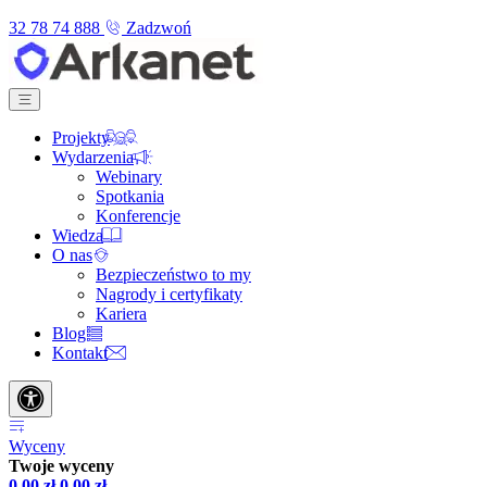
32 78 74 888
Zadzwoń
Projekty
Wydarzenia
Webinary
Spotkania
Konferencje
Wiedza
O nas
Bezpieczeństwo to my
Nagrody i certyfikaty
Kariera
Blog
Kontakt
Wyceny
Twoje wyceny
0,00
zł
0,00
zł