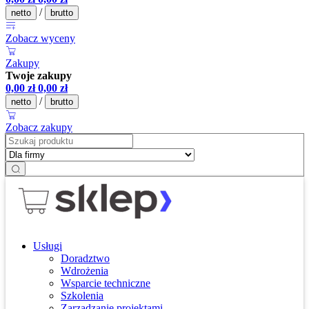
/
netto
brutto
Zobacz wyceny
Zakupy
Twoje zakupy
0,00
zł
0,00
zł
/
netto
brutto
Zobacz zakupy
Usługi
Doradztwo
Wdrożenia
Wsparcie techniczne
Szkolenia
Zarządzanie projektami