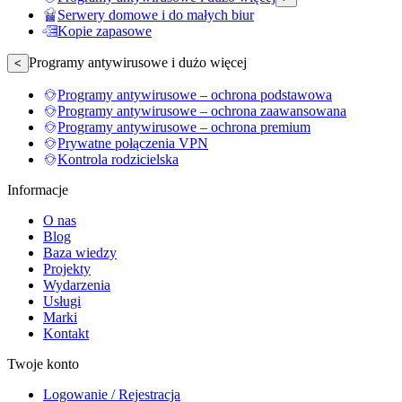
Serwery domowe i do małych biur
Kopie zapasowe
Programy antywirusowe i dużo więcej
<
Programy antywirusowe – ochrona podstawowa
Programy antywirusowe – ochrona zaawansowana
Programy antywirusowe – ochrona premium
Prywatne połączenia VPN
Kontrola rodzicielska
Informacje
O nas
Blog
Baza wiedzy
Projekty
Wydarzenia
Usługi
Marki
Kontakt
Twoje konto
Logowanie / Rejestracja