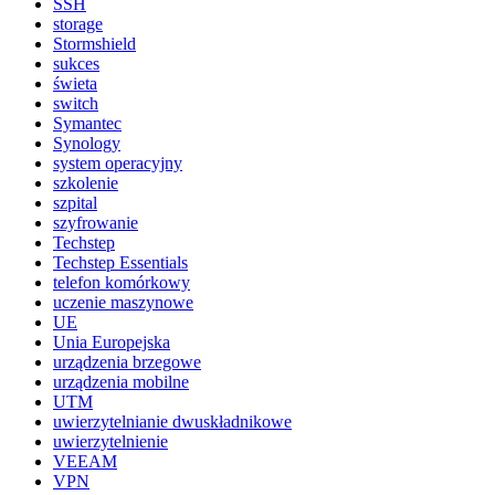
SSH
storage
Stormshield
sukces
świeta
switch
Symantec
Synology
system operacyjny
szkolenie
szpital
szyfrowanie
Techstep
Techstep Essentials
telefon komórkowy
uczenie maszynowe
UE
Unia Europejska
urządzenia brzegowe
urządzenia mobilne
UTM
uwierzytelnianie dwuskładnikowe
uwierzytelnienie
VEEAM
VPN