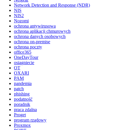
Network Detection and Response (NDR)
NIS
NIS2
Nozomi
ochrona antywirusowa
ochrona aplikacji chmurowych
ochrona danych osobowych
ochrona on-premise
ochrona poczty
office365
OneDayTour
osiągniecie
OT
OXARI
PAM
pandemia
patch
phishing
podatność
poradnik
praca zdalna
Proget
program rządowy
Proxmox