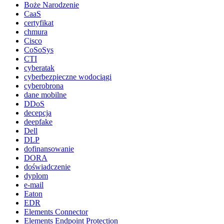
Boże Narodzenie
CaaS
certyfikat
chmura
Cisco
CoSoSys
CTI
cyberatak
cyberbezpieczne wodociągi
cyberobrona
dane mobilne
DDoS
decepcja
deepfake
Dell
DLP
dofinansowanie
DORA
doświadczenie
dyplom
e-mail
Eaton
EDR
Elements Connector
Elements Endpoint Protection