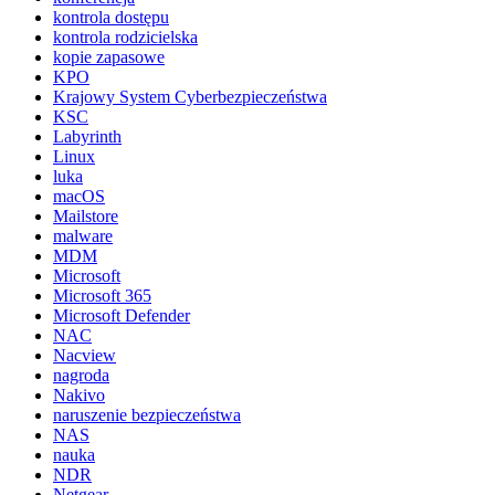
kontrola dostępu
kontrola rodzicielska
kopie zapasowe
KPO
Krajowy System Cyberbezpieczeństwa
KSC
Labyrinth
Linux
luka
macOS
Mailstore
malware
MDM
Microsoft
Microsoft 365
Microsoft Defender
NAC
Nacview
nagroda
Nakivo
naruszenie bezpieczeństwa
NAS
nauka
NDR
Netgear