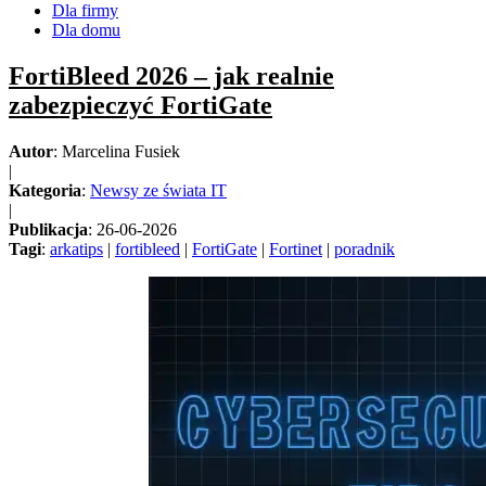
Dla firmy
Dla domu
FortiBleed 2026 – jak realnie
zabezpieczyć FortiGate
Autor
: Marcelina Fusiek
|
Kategoria
:
Newsy ze świata IT
|
Publikacja
: 26-06-2026
Tagi
:
arkatips
|
fortibleed
|
FortiGate
|
Fortinet
|
poradnik