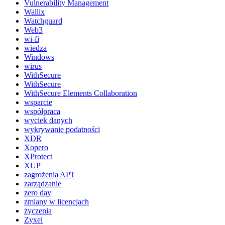
Vulnerability Management
Wallix
Watchguard
Web3
wi-fi
wiedza
Windows
wirus
WithSecure
WithSecure
WithSecure Elements Collaboration
wsparcie
współpraca
wyciek danych
wykrywanie podatności
XDR
Xopero
XProtect
XUP
zagrożenia APT
zarządzanie
zero day
zmiany w licencjach
życzenia
Zyxel