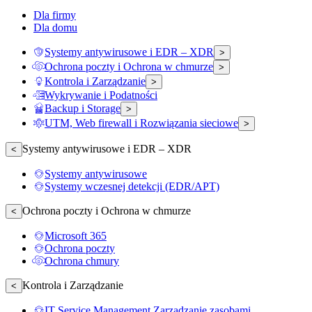
Dla firmy
Dla domu
Systemy antywirusowe i EDR – XDR
>
Ochrona poczty i Ochrona w chmurze
>
Kontrola i Zarządzanie
>
Wykrywanie i Podatności
Backup i Storage
>
UTM, Web firewall i Rozwiązania sieciowe
>
Systemy antywirusowe i EDR – XDR
<
Systemy antywirusowe
Systemy wczesnej detekcji (EDR/APT)
Ochrona poczty i Ochrona w chmurze
<
Microsoft 365
Ochrona poczty
Ochrona chmury
Kontrola i Zarządzanie
<
IT Service Management Zarządzanie zasobami