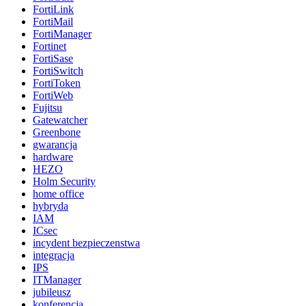
FortiLink
FortiMail
FortiManager
Fortinet
FortiSase
FortiSwitch
FortiToken
FortiWeb
Fujitsu
Gatewatcher
Greenbone
gwarancja
hardware
HEZO
Holm Security
home office
hybryda
IAM
ICsec
incydent bezpieczenstwa
integracja
IPS
ITManager
jubileusz
konferencja