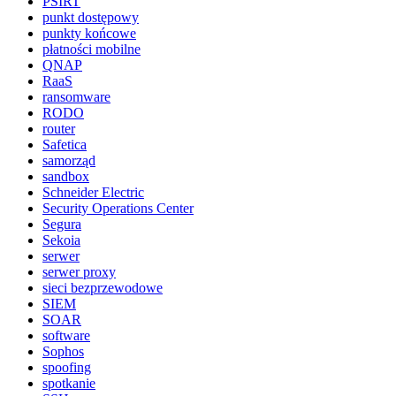
PSIRT
punkt dostępowy
punkty końcowe
płatności mobilne
QNAP
RaaS
ransomware
RODO
router
Safetica
samorząd
sandbox
Schneider Electric
Security Operations Center
Segura
Sekoia
serwer
serwer proxy
sieci bezprzewodowe
SIEM
SOAR
software
Sophos
spoofing
spotkanie