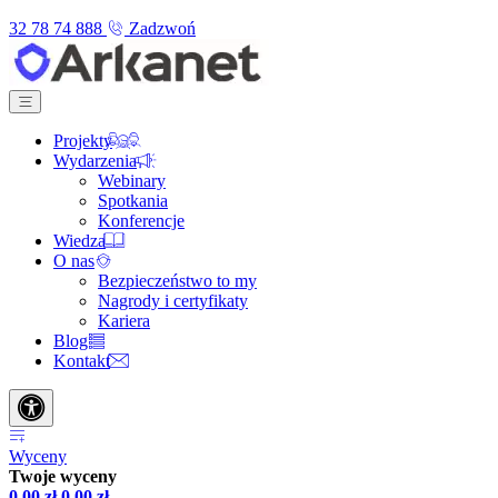
32 78 74 888
Zadzwoń
Projekty
Wydarzenia
Webinary
Spotkania
Konferencje
Wiedza
O nas
Bezpieczeństwo to my
Nagrody i certyfikaty
Kariera
Blog
Kontakt
Wyceny
Twoje wyceny
0,00
zł
0,00
zł