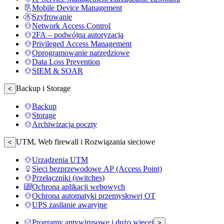
Mobile Device Management
Szyfrowanie
Network Access Control
2FA – podwójna autoryzacja
Privileged Access Management
Oprogramowanie narzędziowe
Data Loss Prevention
SIEM & SOAR
Backup i Storage
<
Backup
Storage
Archiwizacja poczty
UTM, Web firewall i Rozwiązania sieciowe
<
Urządzenia UTM
Sieci bezprzewodowe AP (Access Point)
Przełączniki (switches)
Ochrona aplikacji webowych
Ochrona automatyki przemysłowej OT
UPS zasilanie awaryjne
Programy antywirusowe i dużo więcej
>