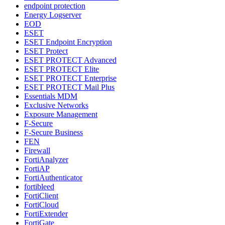
endpoint protection
Energy Logserver
EOD
ESET
ESET Endpoint Encryption
ESET Protect
ESET PROTECT Advanced
ESET PROTECT Elite
ESET PROTECT Enterprise
ESET PROTECT Mail Plus
Essentials MDM
Exclusive Networks
Exposure Management
F-Secure
F-Secure Business
FEN
Firewall
FortiAnalyzer
FortiAP
FortiAuthenticator
fortibleed
FortiClient
FortiCloud
FortiExtender
FortiGate