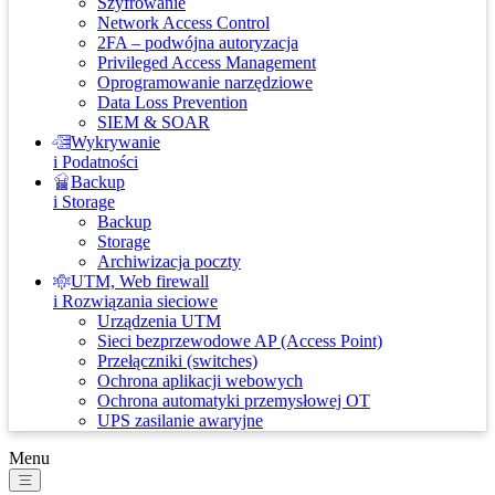
Szyfrowanie
Network Access Control
2FA – podwójna autoryzacja
Privileged Access Management
Oprogramowanie narzędziowe
Data Loss Prevention
SIEM & SOAR
Wykrywanie
i Podatności
Backup
i Storage
Backup
Storage
Archiwizacja poczty
UTM, Web firewall
i Rozwiązania sieciowe
Urządzenia UTM
Sieci bezprzewodowe AP (Access Point)
Przełączniki (switches)
Ochrona aplikacji webowych
Ochrona automatyki przemysłowej OT
UPS zasilanie awaryjne
Menu