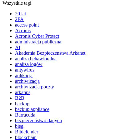
Wszystkie tagi
20 lat
2FA
access point
Acronis
Acronis Cyber Protect
administracja publiczna
AI
Akademia Bezpieczenstwa Arkanet
analiza behawioralna
analiza logów
antywirus
aplikacja
archiwizacja
archiwizacja poczty
arkatips
B2B
backup
backup appliance
Barracuda
bezpieczeństwo danych
bieg
Bitdefender
blockchain