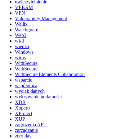
uwierzytelnienie
VEEAM
VPN
Vulnerability Management
Wallix
Watchguard
Web3
wi-fi
wiedza
Windows
wirus
WithSecure
WithSecure
WithSecure Elements Collaboration
wsparcie
współpraca
wyciek danych
wykrywanie podatności
XDR
Xopero
XProtect
XUP
zagrożenia APT
zarządzanie
zero day