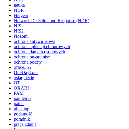
nauka
NDR
Netgear
Network Detection and Response (NDR)
NIS
NIS2
Nozomi
ochrona antywirusowa
ochrona aplikacji chmurowych
ochrona danych osobowych
ochrona on-premise
ochrona poczty
office365
OneDayTour
osiągniecie
OT
OXARI
PAM
pandemia
patch
phishing
podatność
poradnik
praca zdalna