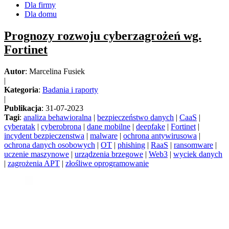
Dla firmy
Dla domu
Prognozy rozwoju cyberzagrożeń wg.
Fortinet
Autor
: Marcelina Fusiek
|
Kategoria
:
Badania i raporty
|
Publikacja
: 31-07-2023
Tagi
:
analiza behawioralna
|
bezpieczeństwo danych
|
CaaS
|
cyberatak
|
cyberobrona
|
dane mobilne
|
deepfake
|
Fortinet
|
incydent bezpieczenstwa
|
malware
|
ochrona antywirusowa
|
ochrona danych osobowych
|
OT
|
phishing
|
RaaS
|
ransomware
|
uczenie maszynowe
|
urządzenia brzegowe
|
Web3
|
wyciek danych
|
zagrożenia APT
|
złośliwe oprogramowanie