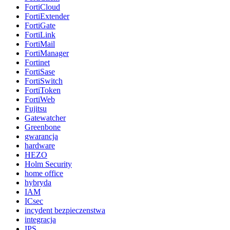
FortiCloud
FortiExtender
FortiGate
FortiLink
FortiMail
FortiManager
Fortinet
FortiSase
FortiSwitch
FortiToken
FortiWeb
Fujitsu
Gatewatcher
Greenbone
gwarancja
hardware
HEZO
Holm Security
home office
hybryda
IAM
ICsec
incydent bezpieczenstwa
integracja
IPS