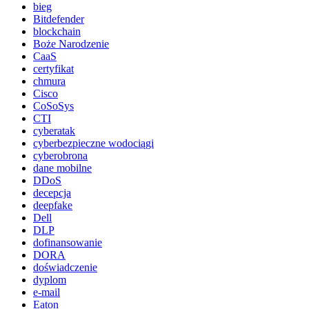
bieg
Bitdefender
blockchain
Boże Narodzenie
CaaS
certyfikat
chmura
Cisco
CoSoSys
CTI
cyberatak
cyberbezpieczne wodociągi
cyberobrona
dane mobilne
DDoS
decepcja
deepfake
Dell
DLP
dofinansowanie
DORA
doświadczenie
dyplom
e-mail
Eaton