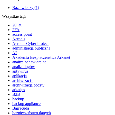
Baza wiedzy (1)
Wszystkie tagi
20 lat
2FA
access point
Acronis
Acronis Cyber Protect
administracja publiczna
AI
Akademia Bezpieczenstwa Arkanet
analiza behawioralna
analiza logów
antywirus
aplikacja
archiwizacja
archiwizacja poczty
arkatips
B2B
backup
backup appliance
Barracuda
bezpieczeństwo danych