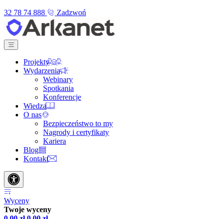
32 78 74 888
Zadzwoń
Projekty
Wydarzenia
Webinary
Spotkania
Konferencje
Wiedza
O nas
Bezpieczeństwo to my
Nagrody i certyfikaty
Kariera
Blog
Kontakt
Wyceny
Twoje wyceny
0,00
zł
0,00
zł