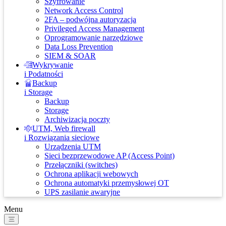
Szyfrowanie
Network Access Control
2FA – podwójna autoryzacja
Privileged Access Management
Oprogramowanie narzędziowe
Data Loss Prevention
SIEM & SOAR
Wykrywanie
i Podatności
Backup
i Storage
Backup
Storage
Archiwizacja poczty
UTM, Web firewall
i Rozwiązania sieciowe
Urządzenia UTM
Sieci bezprzewodowe AP (Access Point)
Przełączniki (switches)
Ochrona aplikacji webowych
Ochrona automatyki przemysłowej OT
UPS zasilanie awaryjne
Menu