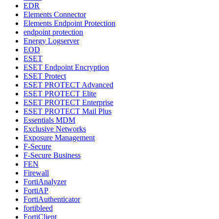
EDR
Elements Connector
Elements Endpoint Protection
endpoint protection
Energy Logserver
EOD
ESET
ESET Endpoint Encryption
ESET Protect
ESET PROTECT Advanced
ESET PROTECT Elite
ESET PROTECT Enterprise
ESET PROTECT Mail Plus
Essentials MDM
Exclusive Networks
Exposure Management
F-Secure
F-Secure Business
FEN
Firewall
FortiAnalyzer
FortiAP
FortiAuthenticator
fortibleed
FortiClient