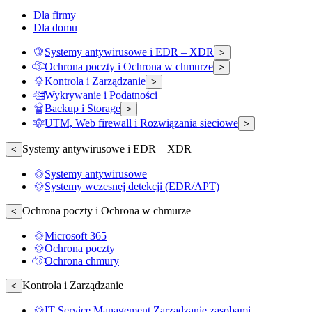
Dla firmy
Dla domu
Systemy antywirusowe i EDR – XDR
>
Ochrona poczty i Ochrona w chmurze
>
Kontrola i Zarządzanie
>
Wykrywanie i Podatności
Backup i Storage
>
UTM, Web firewall i Rozwiązania sieciowe
>
Systemy antywirusowe i EDR – XDR
<
Systemy antywirusowe
Systemy wczesnej detekcji (EDR/APT)
Ochrona poczty i Ochrona w chmurze
<
Microsoft 365
Ochrona poczty
Ochrona chmury
Kontrola i Zarządzanie
<
IT Service Management Zarządzanie zasobami