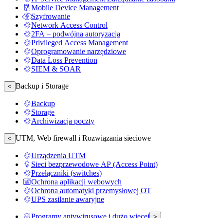
Mobile Device Management
Szyfrowanie
Network Access Control
2FA – podwójna autoryzacja
Privileged Access Management
Oprogramowanie narzędziowe
Data Loss Prevention
SIEM & SOAR
Backup i Storage
<
Backup
Storage
Archiwizacja poczty
UTM, Web firewall i Rozwiązania sieciowe
<
Urządzenia UTM
Sieci bezprzewodowe AP (Access Point)
Przełączniki (switches)
Ochrona aplikacji webowych
Ochrona automatyki przemysłowej OT
UPS zasilanie awaryjne
Programy antywirusowe i dużo więcej
>