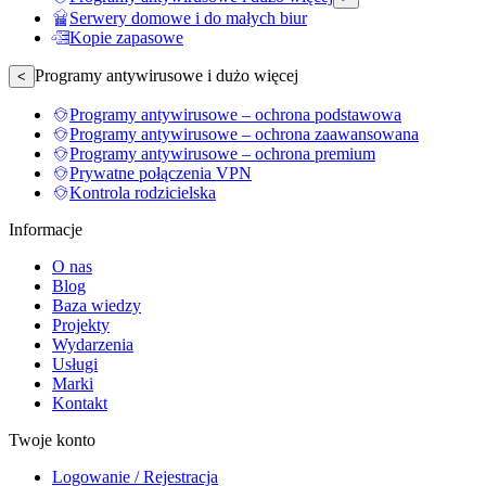
Serwery domowe i do małych biur
Kopie zapasowe
Programy antywirusowe i dużo więcej
<
Programy antywirusowe – ochrona podstawowa
Programy antywirusowe – ochrona zaawansowana
Programy antywirusowe – ochrona premium
Prywatne połączenia VPN
Kontrola rodzicielska
Informacje
O nas
Blog
Baza wiedzy
Projekty
Wydarzenia
Usługi
Marki
Kontakt
Twoje konto
Logowanie / Rejestracja