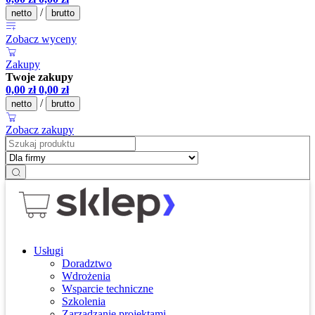
/
netto
brutto
Zobacz wyceny
Zakupy
Twoje zakupy
0,00
zł
0,00
zł
/
netto
brutto
Zobacz zakupy
Usługi
Doradztwo
Wdrożenia
Wsparcie techniczne
Szkolenia
Zarządzanie projektami