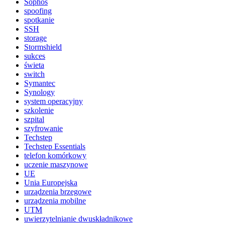
Sophos
spoofing
spotkanie
SSH
storage
Stormshield
sukces
świeta
switch
Symantec
Synology
system operacyjny
szkolenie
szpital
szyfrowanie
Techstep
Techstep Essentials
telefon komórkowy
uczenie maszynowe
UE
Unia Europejska
urządzenia brzegowe
urządzenia mobilne
UTM
uwierzytelnianie dwuskładnikowe