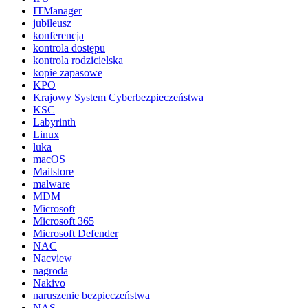
ITManager
jubileusz
konferencja
kontrola dostępu
kontrola rodzicielska
kopie zapasowe
KPO
Krajowy System Cyberbezpieczeństwa
KSC
Labyrinth
Linux
luka
macOS
Mailstore
malware
MDM
Microsoft
Microsoft 365
Microsoft Defender
NAC
Nacview
nagroda
Nakivo
naruszenie bezpieczeństwa
NAS