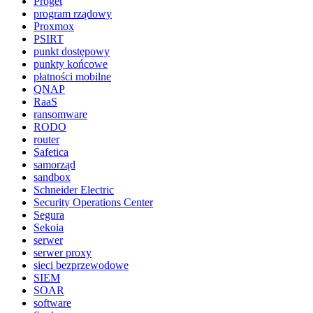
Proget
program rządowy
Proxmox
PSIRT
punkt dostępowy
punkty końcowe
płatności mobilne
QNAP
RaaS
ransomware
RODO
router
Safetica
samorząd
sandbox
Schneider Electric
Security Operations Center
Segura
Sekoia
serwer
serwer proxy
sieci bezprzewodowe
SIEM
SOAR
software