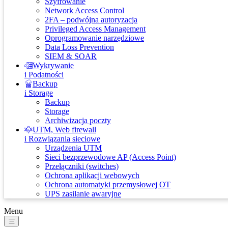
Szyfrowanie
Network Access Control
2FA – podwójna autoryzacja
Privileged Access Management
Oprogramowanie narzędziowe
Data Loss Prevention
SIEM & SOAR
Wykrywanie
i Podatności
Backup
i Storage
Backup
Storage
Archiwizacja poczty
UTM, Web firewall
i Rozwiązania sieciowe
Urządzenia UTM
Sieci bezprzewodowe AP (Access Point)
Przełączniki (switches)
Ochrona aplikacji webowych
Ochrona automatyki przemysłowej OT
UPS zasilanie awaryjne
Menu