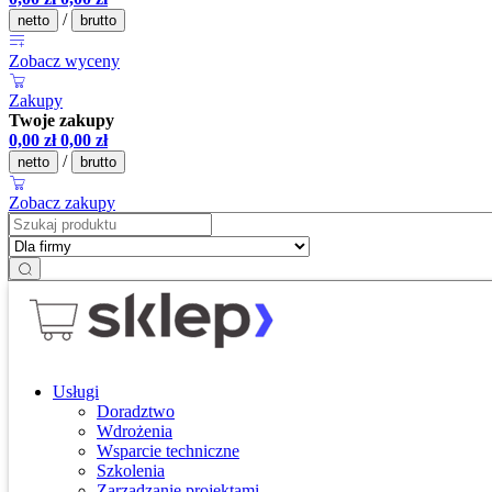
/
netto
brutto
Zobacz wyceny
Zakupy
Twoje zakupy
0,00
zł
0,00
zł
/
netto
brutto
Zobacz zakupy
Usługi
Doradztwo
Wdrożenia
Wsparcie techniczne
Szkolenia
Zarządzanie projektami