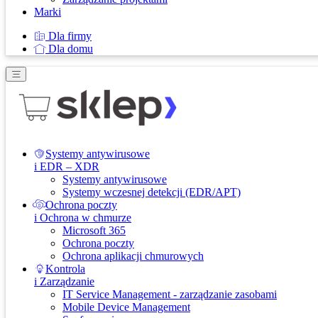
Marki
Dla firmy
Dla domu
Systemy antywirusowe
i EDR – XDR
Systemy antywirusowe
Systemy wczesnej detekcji (EDR/APT)
Ochrona poczty
i Ochrona w chmurze
Microsoft 365
Ochrona poczty
Ochrona aplikacji chmurowych
Kontrola
i Zarządzanie
IT Service Management - zarządzanie zasobami
Mobile Device Management