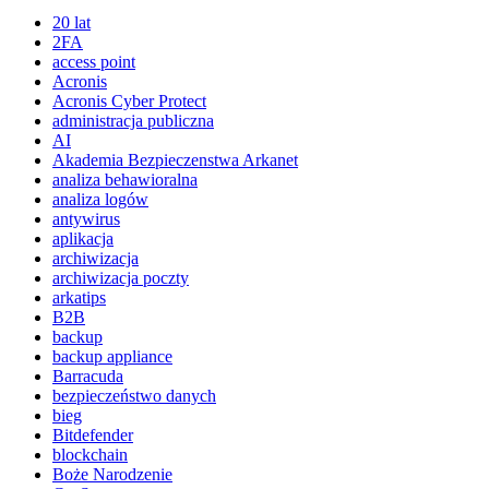
20 lat
2FA
access point
Acronis
Acronis Cyber Protect
administracja publiczna
AI
Akademia Bezpieczenstwa Arkanet
analiza behawioralna
analiza logów
antywirus
aplikacja
archiwizacja
archiwizacja poczty
arkatips
B2B
backup
backup appliance
Barracuda
bezpieczeństwo danych
bieg
Bitdefender
blockchain
Boże Narodzenie