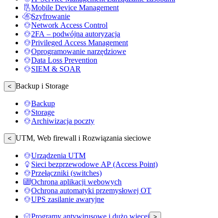
Mobile Device Management
Szyfrowanie
Network Access Control
2FA – podwójna autoryzacja
Privileged Access Management
Oprogramowanie narzędziowe
Data Loss Prevention
SIEM & SOAR
Backup i Storage
<
Backup
Storage
Archiwizacja poczty
UTM, Web firewall i Rozwiązania sieciowe
<
Urządzenia UTM
Sieci bezprzewodowe AP (Access Point)
Przełączniki (switches)
Ochrona aplikacji webowych
Ochrona automatyki przemysłowej OT
UPS zasilanie awaryjne
Programy antywirusowe i dużo więcej
>