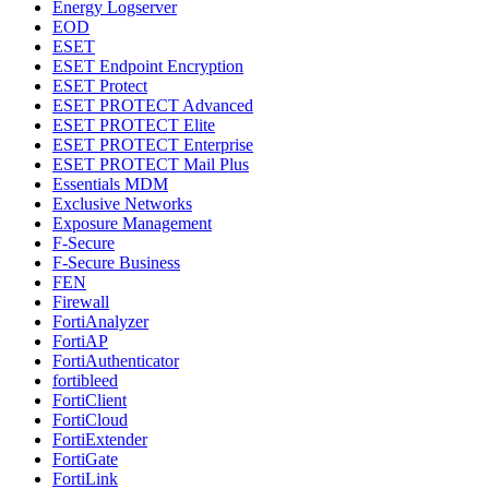
Energy Logserver
EOD
ESET
ESET Endpoint Encryption
ESET Protect
ESET PROTECT Advanced
ESET PROTECT Elite
ESET PROTECT Enterprise
ESET PROTECT Mail Plus
Essentials MDM
Exclusive Networks
Exposure Management
F-Secure
F-Secure Business
FEN
Firewall
FortiAnalyzer
FortiAP
FortiAuthenticator
fortibleed
FortiClient
FortiCloud
FortiExtender
FortiGate
FortiLink