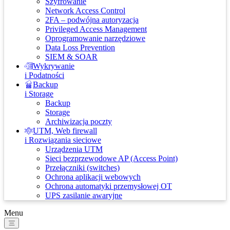
Szyfrowanie
Network Access Control
2FA – podwójna autoryzacja
Privileged Access Management
Oprogramowanie narzędziowe
Data Loss Prevention
SIEM & SOAR
Wykrywanie
i Podatności
Backup
i Storage
Backup
Storage
Archiwizacja poczty
UTM, Web firewall
i Rozwiązania sieciowe
Urządzenia UTM
Sieci bezprzewodowe AP (Access Point)
Przełączniki (switches)
Ochrona aplikacji webowych
Ochrona automatyki przemysłowej OT
UPS zasilanie awaryjne
Menu