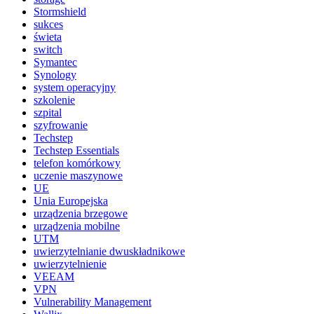
Stormshield
sukces
świeta
switch
Symantec
Synology
system operacyjny
szkolenie
szpital
szyfrowanie
Techstep
Techstep Essentials
telefon komórkowy
uczenie maszynowe
UE
Unia Europejska
urządzenia brzegowe
urządzenia mobilne
UTM
uwierzytelnianie dwuskładnikowe
uwierzytelnienie
VEEAM
VPN
Vulnerability Management