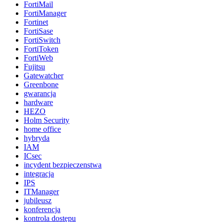
FortiMail
FortiManager
Fortinet
FortiSase
FortiSwitch
FortiToken
FortiWeb
Fujitsu
Gatewatcher
Greenbone
gwarancja
hardware
HEZO
Holm Security
home office
hybryda
IAM
ICsec
incydent bezpieczenstwa
integracja
IPS
ITManager
jubileusz
konferencja
kontrola dostępu