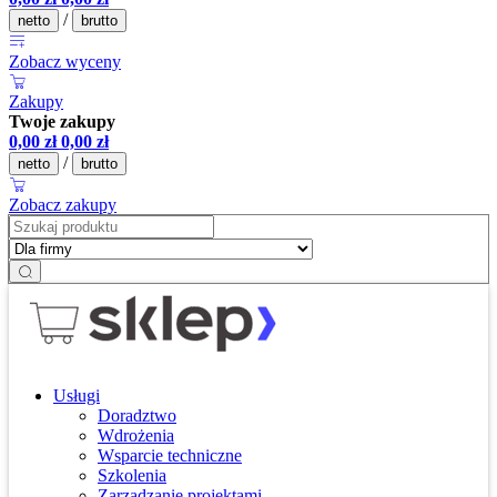
/
netto
brutto
Zobacz wyceny
Zakupy
Twoje zakupy
0,00
zł
0,00
zł
/
netto
brutto
Zobacz zakupy
Usługi
Doradztwo
Wdrożenia
Wsparcie techniczne
Szkolenia
Zarządzanie projektami