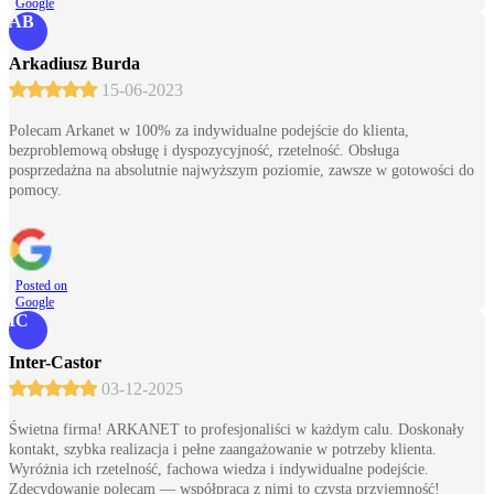
Google
AB
Arkadiusz Burda
15-06-2023
Polecam Arkanet w 100% za indywidualne podejście do klienta,
bezproblemową obsługę i dyspozycyjność, rzetelność. Obsługa
posprzedażna na absolutnie najwyższym poziomie, zawsze w gotowości do
pomocy.
Posted on
Google
IC
Inter-Castor
03-12-2025
Świetna firma! ARKANET to profesjonaliści w każdym calu. Doskonały
kontakt, szybka realizacja i pełne zaangażowanie w potrzeby klienta.
Wyróżnia ich rzetelność, fachowa wiedza i indywidualne podejście.
Zdecydowanie polecam — współpraca z nimi to czysta przyjemność!