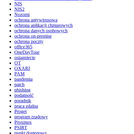
NIS
NIS2
Nozomi
ochrona antywirusowa
ochrona aplikacji chmurowych
ochrona danych osobowych
ochrona on-premise
ochrona poczty
office365
OneDayTour
osiągniecie
OT
OXARI
PAM
pandemia
patch
phishing
podatność
poradnik
praca zdalna
Proget
program rządowy
Proxmox
PSIRT
punkt dostępowy