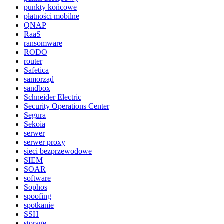
punkty końcowe
płatności mobilne
QNAP
RaaS
ransomware
RODO
router
Safetica
samorząd
sandbox
Schneider Electric
Security Operations Center
Segura
Sekoia
serwer
serwer proxy
sieci bezprzewodowe
SIEM
SOAR
software
Sophos
spoofing
spotkanie
SSH
storage