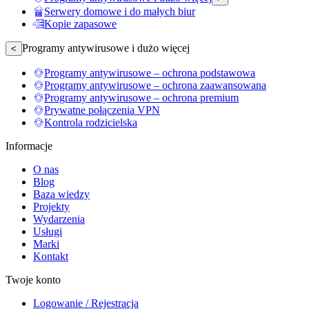
Serwery domowe i do małych biur
Kopie zapasowe
Programy antywirusowe i dużo więcej
<
Programy antywirusowe – ochrona podstawowa
Programy antywirusowe – ochrona zaawansowana
Programy antywirusowe – ochrona premium
Prywatne połączenia VPN
Kontrola rodzicielska
Informacje
O nas
Blog
Baza wiedzy
Projekty
Wydarzenia
Usługi
Marki
Kontakt
Twoje konto
Logowanie / Rejestracja