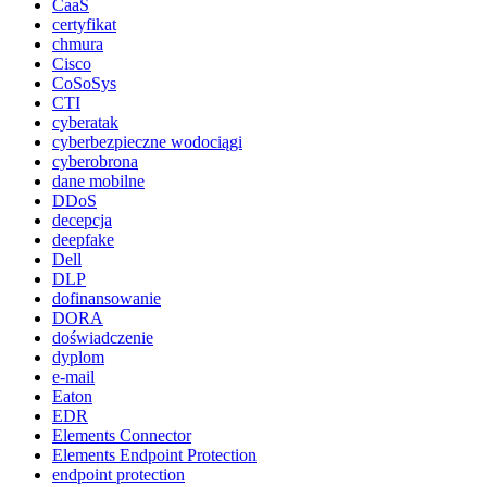
CaaS
certyfikat
chmura
Cisco
CoSoSys
CTI
cyberatak
cyberbezpieczne wodociągi
cyberobrona
dane mobilne
DDoS
decepcja
deepfake
Dell
DLP
dofinansowanie
DORA
doświadczenie
dyplom
e-mail
Eaton
EDR
Elements Connector
Elements Endpoint Protection
endpoint protection