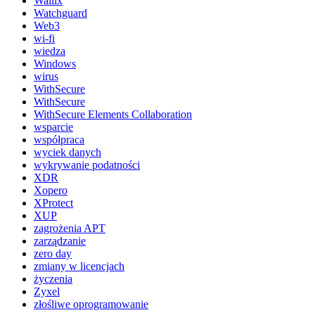
Wallix
Watchguard
Web3
wi-fi
wiedza
Windows
wirus
WithSecure
WithSecure
WithSecure Elements Collaboration
wsparcie
współpraca
wyciek danych
wykrywanie podatności
XDR
Xopero
XProtect
XUP
zagrożenia APT
zarządzanie
zero day
zmiany w licencjach
życzenia
Zyxel
złośliwe oprogramowanie