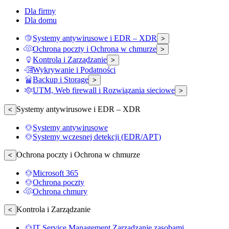
Dla firmy
Dla domu
Systemy antywirusowe i EDR – XDR
>
Ochrona poczty i Ochrona w chmurze
>
Kontrola i Zarządzanie
>
Wykrywanie i Podatności
Backup i Storage
>
UTM, Web firewall i Rozwiązania sieciowe
>
Systemy antywirusowe i EDR – XDR
<
Systemy antywirusowe
Systemy wczesnej detekcji (EDR/APT)
Ochrona poczty i Ochrona w chmurze
<
Microsoft 365
Ochrona poczty
Ochrona chmury
Kontrola i Zarządzanie
<
IT Service Management Zarządzanie zasobami