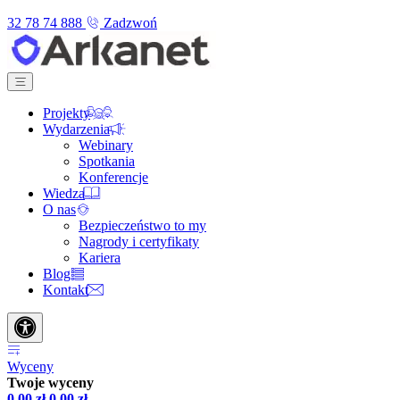
32 78 74 888
Zadzwoń
Projekty
Wydarzenia
Webinary
Spotkania
Konferencje
Wiedza
O nas
Bezpieczeństwo to my
Nagrody i certyfikaty
Kariera
Blog
Kontakt
Wyceny
Twoje wyceny
0,00
zł
0,00
zł