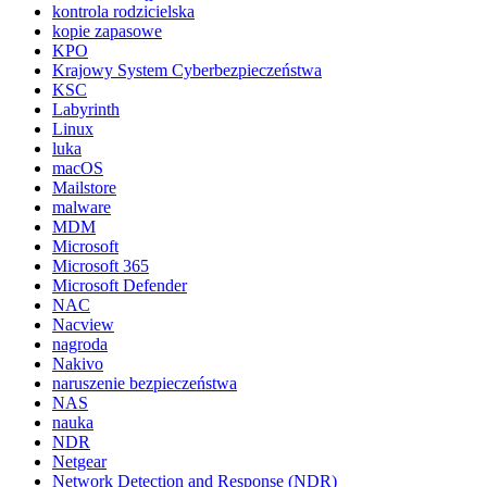
kontrola rodzicielska
kopie zapasowe
KPO
Krajowy System Cyberbezpieczeństwa
KSC
Labyrinth
Linux
luka
macOS
Mailstore
malware
MDM
Microsoft
Microsoft 365
Microsoft Defender
NAC
Nacview
nagroda
Nakivo
naruszenie bezpieczeństwa
NAS
nauka
NDR
Netgear
Network Detection and Response (NDR)