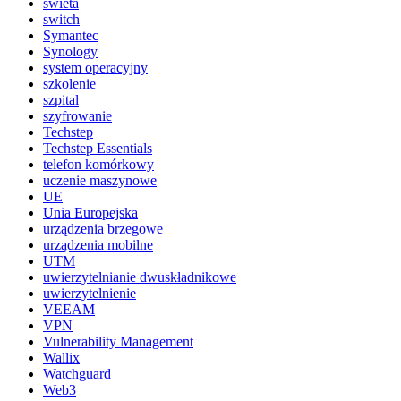
świeta
switch
Symantec
Synology
system operacyjny
szkolenie
szpital
szyfrowanie
Techstep
Techstep Essentials
telefon komórkowy
uczenie maszynowe
UE
Unia Europejska
urządzenia brzegowe
urządzenia mobilne
UTM
uwierzytelnianie dwuskładnikowe
uwierzytelnienie
VEEAM
VPN
Vulnerability Management
Wallix
Watchguard
Web3