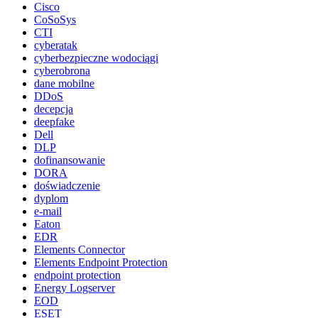
Cisco
CoSoSys
CTI
cyberatak
cyberbezpieczne wodociągi
cyberobrona
dane mobilne
DDoS
decepcja
deepfake
Dell
DLP
dofinansowanie
DORA
doświadczenie
dyplom
e-mail
Eaton
EDR
Elements Connector
Elements Endpoint Protection
endpoint protection
Energy Logserver
EOD
ESET