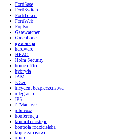
FortiSase
FortiSwitch
FortiToken
FortiWeb
Fujitsu
Gatewatcher
Greenbone
gwarancja
hardware
HEZO
Holm Security
home office
hybryda
IAM
ICsec
incydent bezpieczenstwa
integracja
IPS
ITManager
jubileusz
konferencja
kontrola dostępu
kontrola rodzicielska
kopie zapasowe
KPO