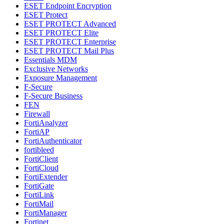
ESET Endpoint Encryption
ESET Protect
ESET PROTECT Advanced
ESET PROTECT Elite
ESET PROTECT Enterprise
ESET PROTECT Mail Plus
Essentials MDM
Exclusive Networks
Exposure Management
F-Secure
F-Secure Business
FEN
Firewall
FortiAnalyzer
FortiAP
FortiAuthenticator
fortibleed
FortiClient
FortiCloud
FortiExtender
FortiGate
FortiLink
FortiMail
FortiManager
Fortinet