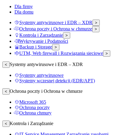
Dla firmy
Dla domu
Systemy antywirusowe i EDR – XDR
>
Ochrona poczty i Ochrona w chmurze
>
Kontrola i Zarządzanie
>
Wykrywanie i Podatności
Backup i Storage
>
UTM, Web firewall i Rozwiązania sieciowe
>
Systemy antywirusowe i EDR – XDR
<
Systemy antywirusowe
Systemy wczesnej detekcji (EDR/APT)
Ochrona poczty i Ochrona w chmurze
<
Microsoft 365
Ochrona poczty
Ochrona chmury
Kontrola i Zarządzanie
<
IT Service Management Zarządzanie zasobami