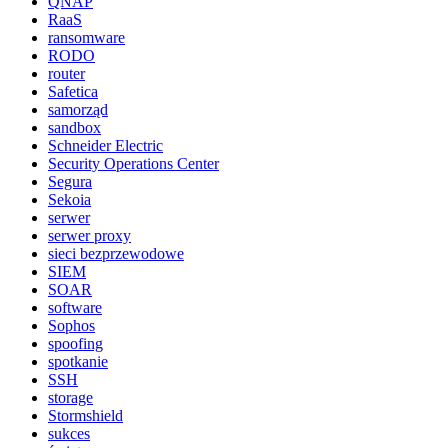
QNAP
RaaS
ransomware
RODO
router
Safetica
samorząd
sandbox
Schneider Electric
Security Operations Center
Segura
Sekoia
serwer
serwer proxy
sieci bezprzewodowe
SIEM
SOAR
software
Sophos
spoofing
spotkanie
SSH
storage
Stormshield
sukces