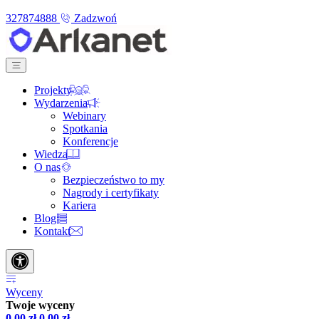
327874888
Zadzwoń
Projekty
Wydarzenia
Webinary
Spotkania
Konferencje
Wiedza
O nas
Bezpieczeństwo to my
Nagrody i certyfikaty
Kariera
Blog
Kontakt
Wyceny
Twoje wyceny
0,00
zł
0,00
zł