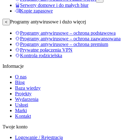
Serwery domowe i do małych biur
Kopie zapasowe
Programy antywirusowe i dużo więcej
<
Programy antywirusowe – ochrona podstawowa
Programy antywirusowe – ochrona zaawansowana
Programy antywirusowe – ochrona premium
Prywatne połączenia VPN
Kontrola rodzicielska
Informacje
O nas
Blog
Baza wiedzy
Projekty
Wydarzenia
Usługi
Marki
Kontakt
Twoje konto
Logowanie / Rejestracja