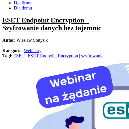
Dla firmy
Dla domu
ESET Endpoint Encryption –
Szyfrowanie danych bez tajemnic
Autor
: Wiesław Sołtysik
|
Kategoria
:
Webinary
Tagi
:
ESET
|
ESET Endpoint Encryption
|
szyfrowanie