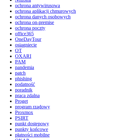
ochrona antywirusowa
ochrona aplikacji chmurowych
ochrona danych osobowych
ochrona on-premise
ochrona poczty
office365
OneDayTour
osiągniecie
OT
OXARI
PAM
pandemia
patch
phishing
podatność
poradnik
praca zdalna
Proget
program rządowy
Proxmox
PSIRT
punkt dostępowy
punkty końcowe
płatności mobilne