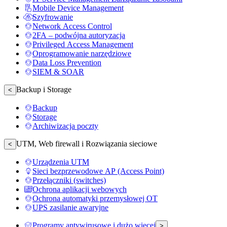
Mobile Device Management
Szyfrowanie
Network Access Control
2FA – podwójna autoryzacja
Privileged Access Management
Oprogramowanie narzędziowe
Data Loss Prevention
SIEM & SOAR
Backup i Storage
<
Backup
Storage
Archiwizacja poczty
UTM, Web firewall i Rozwiązania sieciowe
<
Urządzenia UTM
Sieci bezprzewodowe AP (Access Point)
Przełączniki (switches)
Ochrona aplikacji webowych
Ochrona automatyki przemysłowej OT
UPS zasilanie awaryjne
Programy antywirusowe i dużo więcej
>