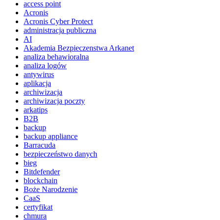
access point
Acronis
Acronis Cyber Protect
administracja publiczna
AI
Akademia Bezpieczenstwa Arkanet
analiza behawioralna
analiza logów
antywirus
aplikacja
archiwizacja
archiwizacja poczty
arkatips
B2B
backup
backup appliance
Barracuda
bezpieczeństwo danych
bieg
Bitdefender
blockchain
Boże Narodzenie
CaaS
certyfikat
chmura