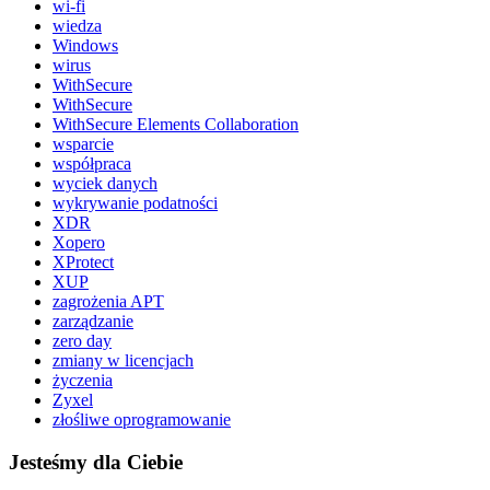
wi-fi
wiedza
Windows
wirus
WithSecure
WithSecure
WithSecure Elements Collaboration
wsparcie
współpraca
wyciek danych
wykrywanie podatności
XDR
Xopero
XProtect
XUP
zagrożenia APT
zarządzanie
zero day
zmiany w licencjach
życzenia
Zyxel
złośliwe oprogramowanie
Jesteśmy dla Ciebie