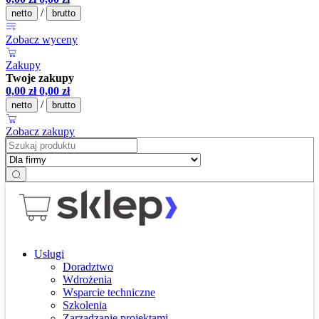
/
netto
brutto
Zobacz wyceny
Zakupy
Twoje zakupy
0,00
zł
0,00
zł
/
netto
brutto
Zobacz zakupy
Usługi
Doradztwo
Wdrożenia
Wsparcie techniczne
Szkolenia
Zarządzanie projektami