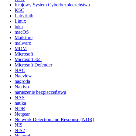
Krajowy System Cyberbezpieczeństwa
KSC
Labyrinth
Linux
luka
macOS
Mailstore
malware
MDM
Microsoft
Microsoft 365
Microsoft Defender
NAC
Nacview
nagroda
Nakivo
naruszenie bezpieczeństwa
NAS
nauka
NDR
Netgear
Network Detection and Response (NDR)
NIS
NIS2
Nozomi