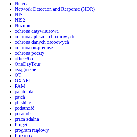
Netgear
Network Detection and Response (NDR)
NIS
NIS2
Nozomi
ochrona antywirusowa
ochrona aplikacji chmurowych
ochrona danych osobowych
ochrona on-premise
ochrona poczty
office365
OneDayTour
osiągniecie
OT
OXARI
PAM
pandemia
patch
phishing
podatność
poradnik
praca zdalna
Proget
program rządowy
Proxmox