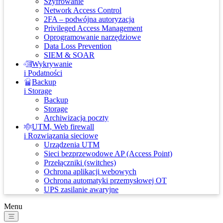
Szyfrowanie
Network Access Control
2FA – podwójna autoryzacja
Privileged Access Management
Oprogramowanie narzędziowe
Data Loss Prevention
SIEM & SOAR
Wykrywanie
i Podatności
Backup
i Storage
Backup
Storage
Archiwizacja poczty
UTM, Web firewall
i Rozwiązania sieciowe
Urządzenia UTM
Sieci bezprzewodowe AP (Access Point)
Przełączniki (switches)
Ochrona aplikacji webowych
Ochrona automatyki przemysłowej OT
UPS zasilanie awaryjne
Menu