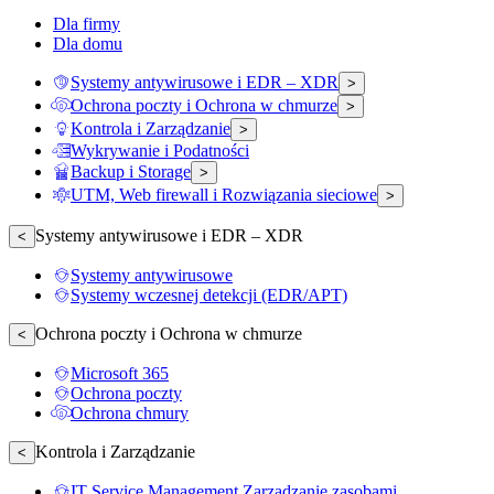
Dla firmy
Dla domu
Systemy antywirusowe i EDR – XDR
>
Ochrona poczty i Ochrona w chmurze
>
Kontrola i Zarządzanie
>
Wykrywanie i Podatności
Backup i Storage
>
UTM, Web firewall i Rozwiązania sieciowe
>
Systemy antywirusowe i EDR – XDR
<
Systemy antywirusowe
Systemy wczesnej detekcji (EDR/APT)
Ochrona poczty i Ochrona w chmurze
<
Microsoft 365
Ochrona poczty
Ochrona chmury
Kontrola i Zarządzanie
<
IT Service Management Zarządzanie zasobami