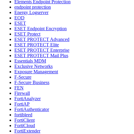
Elements Endpoint Protection
endpoint protection
Energy Logserver
EOD
ESET
ESET Endpoint Encryption
ESET Protect
ESET PROTECT Advanced
ESET PROTECT Elite
ESET PROTECT Enterprise
ESET PROTECT Mail Plus
Essentials MDM
Exclusive Networks
Exposure Management
F-Secure
F-Secure Business
FEN
Firewall
FortiAnalyzer
FortiAP
FortiAuthenticator
fortibleed
FortiClient
FortiCloud
FortiExtender