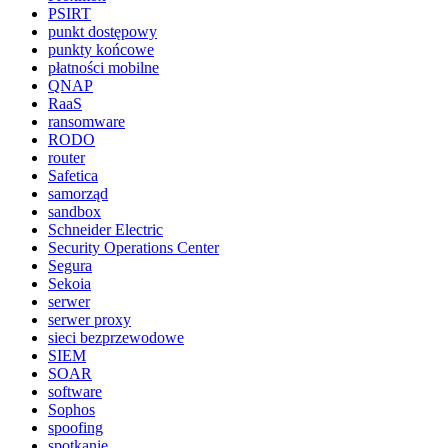
PSIRT
punkt dostępowy
punkty końcowe
płatności mobilne
QNAP
RaaS
ransomware
RODO
router
Safetica
samorząd
sandbox
Schneider Electric
Security Operations Center
Segura
Sekoia
serwer
serwer proxy
sieci bezprzewodowe
SIEM
SOAR
software
Sophos
spoofing
spotkanie