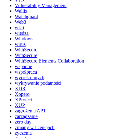
Vulnerability Management
Wallix
Watchguard
Web3
wi-fi
wiedza
Windows
wirus
WithSecure
WithSecure
WithSecure Elements Collaboration
wsparcie
współpraca
wyciek danych
wykrywanie podatności
XDR
Xopero
XProtect
XUP
zagrożenia APT
zarządzanie
zero day
zmiany w licencjach
życzenia