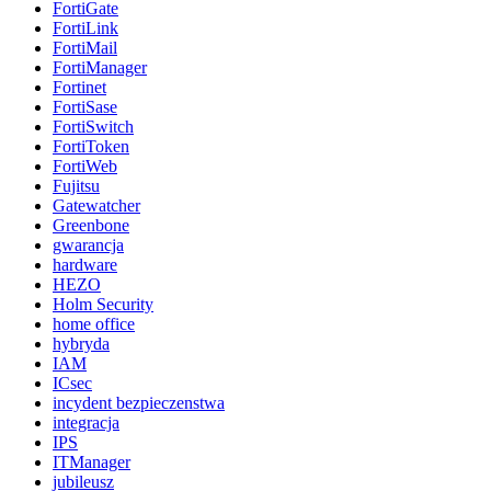
FortiGate
FortiLink
FortiMail
FortiManager
Fortinet
FortiSase
FortiSwitch
FortiToken
FortiWeb
Fujitsu
Gatewatcher
Greenbone
gwarancja
hardware
HEZO
Holm Security
home office
hybryda
IAM
ICsec
incydent bezpieczenstwa
integracja
IPS
ITManager
jubileusz