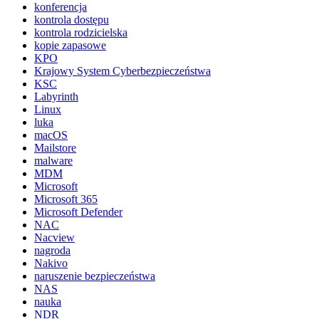
konferencja
kontrola dostępu
kontrola rodzicielska
kopie zapasowe
KPO
Krajowy System Cyberbezpieczeństwa
KSC
Labyrinth
Linux
luka
macOS
Mailstore
malware
MDM
Microsoft
Microsoft 365
Microsoft Defender
NAC
Nacview
nagroda
Nakivo
naruszenie bezpieczeństwa
NAS
nauka
NDR