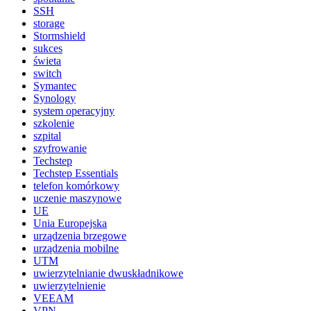
SSH
storage
Stormshield
sukces
świeta
switch
Symantec
Synology
system operacyjny
szkolenie
szpital
szyfrowanie
Techstep
Techstep Essentials
telefon komórkowy
uczenie maszynowe
UE
Unia Europejska
urządzenia brzegowe
urządzenia mobilne
UTM
uwierzytelnianie dwuskładnikowe
uwierzytelnienie
VEEAM
VPN