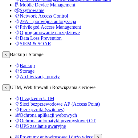
Mobile Device Management
Szyfrowanie
Network Access Control
2FA – podwójna autoryzacja
Privileged Access Management
Oprogramowanie narzędziowe
Data Loss Prevention
SIEM & SOAR
Backup i Storage
<
Backup
Storage
Archiwizacja poczty
UTM, Web firewall i Rozwiązania sieciowe
<
Urządzenia UTM
Sieci bezprzewodowe AP (Access Point)
Przełączniki (switches)
Ochrona aplikacji webowych
Ochrona automatyki przemysłowej OT
UPS zasilanie awaryjne
Programy antywirusowe i dużo więcej
>