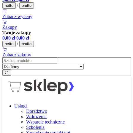
/
netto
brutto
Zobacz wyceny
Zakupy
Twoje zakupy
0,00
zł
0,00
zł
/
netto
brutto
Zobacz zakupy
Usługi
Doradztwo
Wdrożenia
Wsparcie techniczne
Szkolenia
Zarządzanie projektami