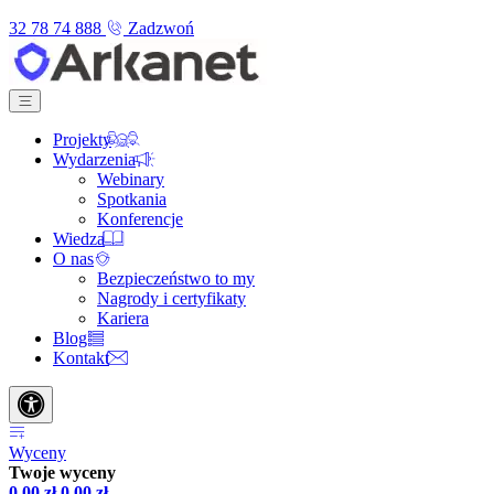
32 78 74 888
Zadzwoń
Projekty
Wydarzenia
Webinary
Spotkania
Konferencje
Wiedza
O nas
Bezpieczeństwo to my
Nagrody i certyfikaty
Kariera
Blog
Kontakt
Wyceny
Twoje wyceny
0,00
zł
0,00
zł