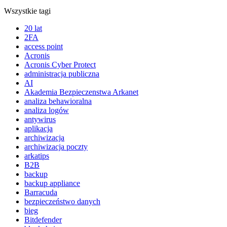
Wszystkie tagi
20 lat
2FA
access point
Acronis
Acronis Cyber Protect
administracja publiczna
AI
Akademia Bezpieczenstwa Arkanet
analiza behawioralna
analiza logów
antywirus
aplikacja
archiwizacja
archiwizacja poczty
arkatips
B2B
backup
backup appliance
Barracuda
bezpieczeństwo danych
bieg
Bitdefender