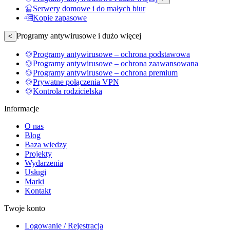
Serwery domowe i do małych biur
Kopie zapasowe
Programy antywirusowe i dużo więcej
<
Programy antywirusowe – ochrona podstawowa
Programy antywirusowe – ochrona zaawansowana
Programy antywirusowe – ochrona premium
Prywatne połączenia VPN
Kontrola rodzicielska
Informacje
O nas
Blog
Baza wiedzy
Projekty
Wydarzenia
Usługi
Marki
Kontakt
Twoje konto
Logowanie / Rejestracja